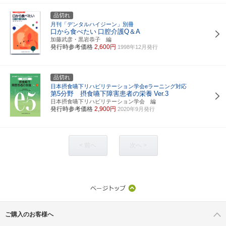
品切れ
月刊「デンタルハイジーン」別冊
口から食べたい
口腔介護Q＆A
加藤武彦・黒岩恭子 編
発行時参考価格
2,600円
1998年12月発行
品切れ
日本摂食嚥下リハビリテーション学会eラーニング対応
第5分野 摂食嚥下障害患者の栄養
Ver.3
日本摂食嚥下リハビリテーション学会 編
発行時参考価格
2,900円
2020年9月発行
< 前へ
次へ >
ご購入のお客様へ