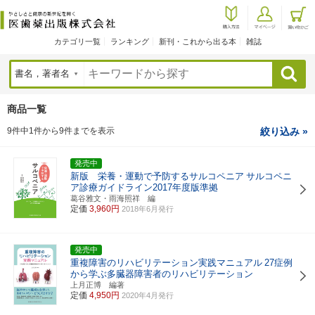
カテゴリ一覧
ランキング
新刊・これから出る本
雑誌
検索
商品一覧
9件中1件から9件までを表示
絞り込み »
発売中
新版 栄養・運動で予防するサルコペニア
サルコペニ
ア診療ガイドライン2017年度版準拠
葛谷雅文・雨海照祥 編
定価
3,960円
2018年6月発行
発売中
重複障害のリハビリテーション実践マニュアル
27症例
から学ぶ多臓器障害者のリハビリテーション
上月正博 編著
定価
4,950円
2020年4月発行