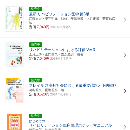
発売中
最新
リハビリテーション医学
第3版
江藤文夫・里宇明元 監修／安保雅博・上月正博・芳賀信彦
編
定価
7,040円
2016年3月発行
発売中
リハビリテーションにおける評価
Ver.3
上月正博・正門由久・吉永勝訓 編著
定価
7,040円
2016年4月発行
発売中
フレイル
超高齢社会における最重要課題と予防戦略
葛谷雅文・雨海照祥 編
定価
3,520円
2014年6月発行
発売中
はじめての
リハビリテーション臨床倫理ポケットマニュアル
藤島一郎 編集責任者