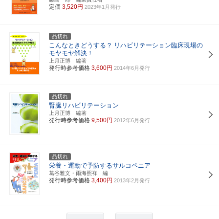
定価
3,520円
2023年1月発行
品切れ
こんなときどうする？
リハビリテーション臨床現場の
モヤモヤ解決！
上月正博 編著
発行時参考価格
3,600円
2014年6月発行
品切れ
腎臓リハビリテーション
上月正博 編著
発行時参考価格
9,500円
2012年6月発行
品切れ
栄養・運動で予防するサルコペニア
葛谷雅文・雨海照祥 編
発行時参考価格
3,400円
2013年2月発行