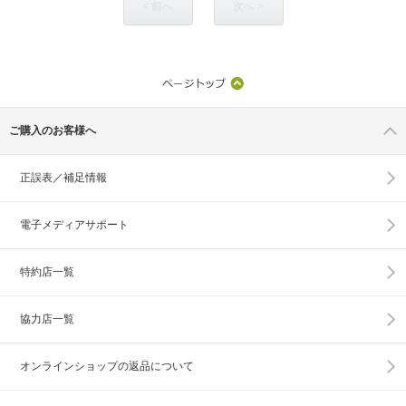
< 前へ
次へ >
ご購入のお客様へ
正誤表／補足情報
電子メディアサポート
特約店一覧
協力店一覧
オンラインショップの
返品について