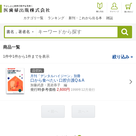
カテゴリ一覧
ランキング
新刊・これから出る本
雑誌
検索
商品一覧
1件中1件から1件までを表示
絞り込み »
品切れ
月刊「デンタルハイジーン」別冊
口から食べたい
口腔介護Q＆A
加藤武彦・黒岩恭子 編
発行時参考価格
2,600円
1998年12月発行
< 前へ
次へ >