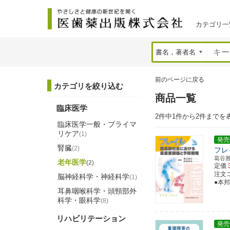
カテゴリ一
前のページに戻る
カテゴリを絞り込む
商品一覧
臨床医学
2件中1件から2件までを
臨床医学一般・プライマ
リケア
(1)
発売
腎臓
(2)
フレ
葛谷
老年医学
(2)
定価
注文コー
脳神経科学・神経科学
(1)
●本
耳鼻咽喉科学・頭頸部外
科学・眼科学
(8)
リハビリテーション
発売