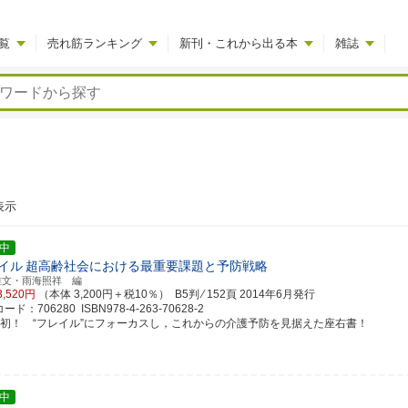
覧
売れ筋ランキング
新刊・これから出る本
雑誌
表示
中
イル
超高齢社会における最重要課題と予防戦略
雅文・雨海照祥 編
3,520円
（本体 3,200円＋税10％） B5判 ⁄ 152頁
2014年6月発行
ド：706280 ISBN978-4-263-70628-2
邦初！ “フレイル”にフォーカスし，これからの介護予防を見据えた座右書！
中