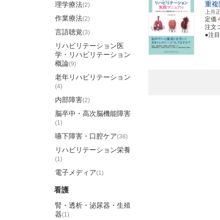
重複
理学療法
(2)
上月
作業療法
(2)
定価
注文コー
言語聴覚
(3)
●注
リハビリテーション医
学・リハビリテーション
概論
(9)
老年リハビリテーション
(4)
内部障害
(2)
脳卒中・高次脳機能障害
(1)
嚥下障害・口腔ケア
(38)
リハビリテーション栄養
(1)
電子メディア
(1)
看護
腎・透析・泌尿器・生殖
器
(1)