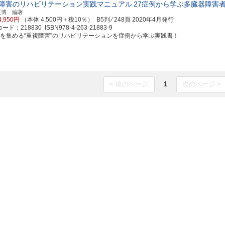
障害のリハビリテーション実践マニュアル
27症例から学ぶ多臓器障害
正博 編著
4,950円
（本体 4,500円＋税10％） B5判 ⁄ 248頁
2020年4月発行
ド：218830 ISBN978-4-263-21883-9
目を集める“重複障害”のリハビリテーションを症例から学ぶ実践書！
< 前のページ
1
次のページ >