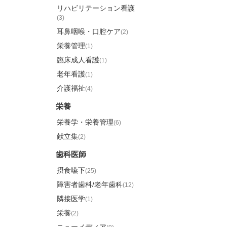
リハビリテーション看護
(3)
耳鼻咽喉・口腔ケア
(2)
栄養管理
(1)
臨床成人看護
(1)
老年看護
(1)
介護福祉
(4)
栄養
栄養学・栄養管理
(6)
献立集
(2)
歯科医師
摂食嚥下
(25)
障害者歯科/老年歯科
(12)
隣接医学
(1)
栄養
(2)