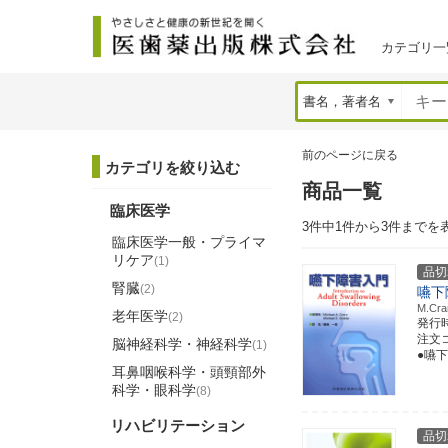
カテゴリ一
前のページに戻る
カテゴリを絞り込む
商品一覧
臨床医学
3件中1件から3件までを
臨床医学一般・プライマ
リケア
(1)
品切
腎臓
(2)
嚥下
M.C
老年医学
(2)
発行
注文コー
脳神経科学・神経科学
(1)
●嚥
耳鼻咽喉科学・頭頸部外
科学・眼科学
(8)
リハビリテーション
品切