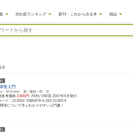
覧
売れ筋ランキング
新刊・これから出る本
雑誌
表示
れ
障害入門
rary・M.Groher 著／藤島一郎 訳
時参考価格
3,800円
A5判 ⁄ 280頁
2007年5月発行
ド：213050 ISBN978-4-263-21305-6
下障害について学ぶわかりやすい入門書！
れ