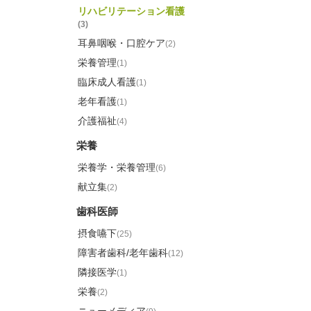
リハビリテーション看護
(3)
耳鼻咽喉・口腔ケア
(2)
栄養管理
(1)
臨床成人看護
(1)
老年看護
(1)
介護福祉
(4)
栄養
栄養学・栄養管理
(6)
献立集
(2)
歯科医師
摂食嚥下
(25)
障害者歯科/老年歯科
(12)
隣接医学
(1)
栄養
(2)