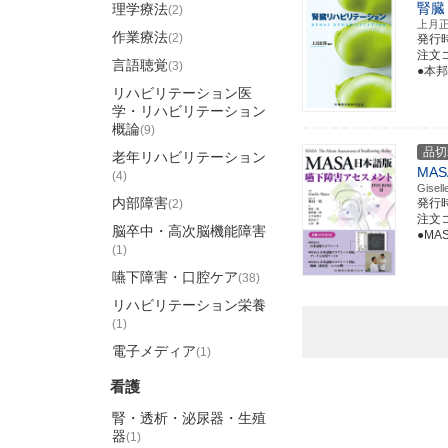
腎臓
理学療法
(2)
上月
作業療法
(2)
発行
注文コー
言語聴覚
(3)
●本
リハビリテーション医
学・リハビリテーション
概論
(9)
品切
老年リハビリテーション
MA
(4)
Gis
内部障害
発行
(2)
注文コー
脳卒中・高次脳機能障害
●M
(1)
嚥下障害・口腔ケア
(38)
リハビリテーション栄養
(1)
電子メディア
(1)
看護
腎・透析・泌尿器・生殖
器
(1)