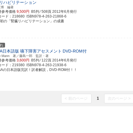
リハビリテーション
正博 編著
時参考価格
9,500円
B5判 ⁄ 508頁
2012年6月発行
ド：218680 ISBN978-4-263-21868-6
邦初の「腎臓リハビリテーション」の成書
れ
SA日本語版 嚥下障害アセスメント
DVD-ROM付
elle Mann 著／藤島一郎 監訳・著
時参考価格
3,600円
B5判 ⁄ 122頁
2014年6月発行
ド：219380 ISBN978-4-263-21938-6
ASAの日本語版完訳！訳者解説，DVD-ROM付！！
< 前のページ
1
次のページ >