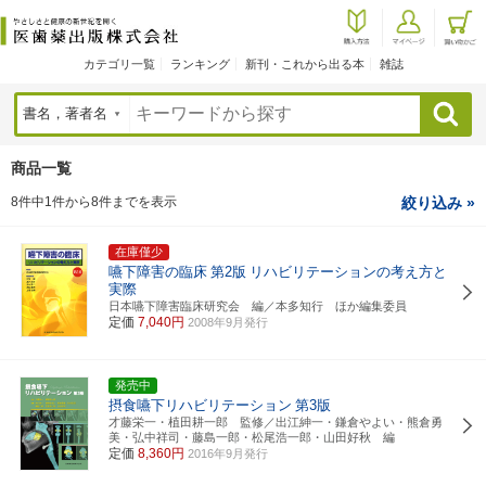
カテゴリ一覧
ランキング
新刊・これから出る本
雑誌
検索
商品一覧
8件中1件から8件までを表示
絞り込み »
在庫僅少
嚥下障害の臨床
第2版
リハビリテーションの考え方と
実際
日本嚥下障害臨床研究会 編／本多知行 ほか編集委員
定価
7,040円
2008年9月発行
発売中
摂食嚥下リハビリテーション
第3版
才藤栄一・植田耕一郎 監修／出江紳一・鎌倉やよい・熊倉勇
美・弘中祥司・藤島一郎・松尾浩一郎・山田好秋 編
定価
8,360円
2016年9月発行