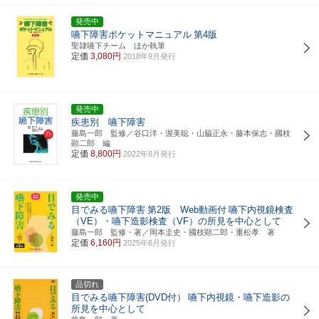
発売中
嚥下障害ポケットマニュアル
第4版
聖隷嚥下チーム ほか執筆
定価
3,080円
2018年9月発行
発売中
疾患別 嚥下障害
藤島一郎 監修／谷口洋・渥美聡・山脇正永・藤本保志・國枝
顕二郎 編
定価
8,800円
2022年8月発行
発売中
目でみる嚥下障害
第2版 Web動画付
嚥下内視鏡検査
（VE）・嚥下造影検査（VF）の所見を中心として
藤島一郎 監修・著／岡本圭史・國枝顕二郎・重松孝 著
定価
6,160円
2025年6月発行
品切れ
目でみる嚥下障害(DVD付）
嚥下内視鏡・嚥下造影の
所見を中心として