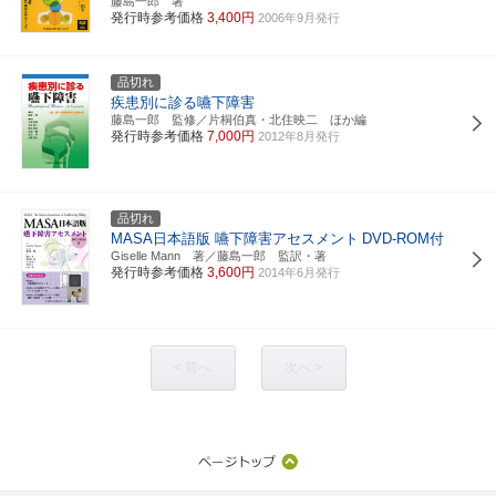
藤島一郎 著
発行時参考価格
3,400円
2006年9月発行
品切れ
疾患別に診る嚥下障害
藤島一郎 監修／片桐伯真・北住映二 ほか編
発行時参考価格
7,000円
2012年8月発行
品切れ
MASA日本語版 嚥下障害アセスメント
DVD-ROM付
Giselle Mann 著／藤島一郎 監訳・著
発行時参考価格
3,600円
2014年6月発行
< 前へ
次へ >