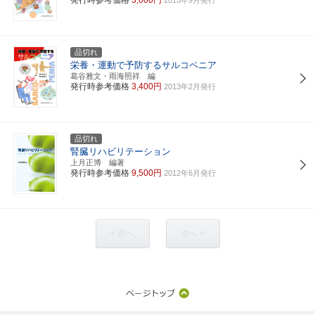
品切れ
栄養・運動で予防するサルコペニア
葛谷雅文・雨海照祥 編
発行時参考価格
3,400円
2013年2月発行
品切れ
腎臓リハビリテーション
上月正博 編著
発行時参考価格
9,500円
2012年6月発行
< 前へ
次へ >