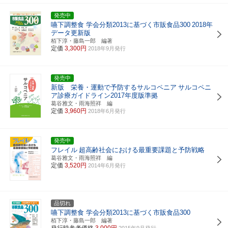
発売中
嚥下調整食 学会分類2013に基づく市販食品300
2018年
データ更新版
栢下淳・藤島一郎 編著
定価
3,300円
2018年9月発行
発売中
新版 栄養・運動で予防するサルコペニア
サルコペニ
ア診療ガイドライン2017年度版準拠
葛谷雅文・雨海照祥 編
定価
3,960円
2018年6月発行
発売中
フレイル
超高齢社会における最重要課題と予防戦略
葛谷雅文・雨海照祥 編
定価
3,520円
2014年6月発行
品切れ
嚥下調整食 学会分類2013に基づく市販食品300
栢下淳・藤島一郎 編著
発行時参考価格
3,000円
2015年9月発行