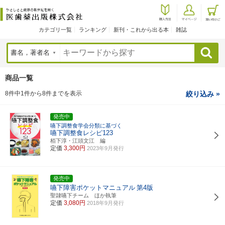
カテゴリ一覧
ランキング
新刊・これから出る本
雑誌
検索
商品一覧
8件中1件から8件までを表示
絞り込み »
発売中
嚥下調整食学会分類に基づく
嚥下調整食レシピ123
栢下淳・江頭文江 編
定価
3,300円
2023年9月発行
発売中
嚥下障害ポケットマニュアル
第4版
聖隷嚥下チーム ほか執筆
定価
3,080円
2018年9月発行