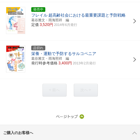
発売中
フレイル
超高齢社会における最重要課題と予防戦略
葛谷雅文・雨海照祥 編
定価
3,520円
2014年6月発行
品切れ
栄養・運動で予防するサルコペニア
葛谷雅文・雨海照祥 編
発行時参考価格
3,400円
2013年2月発行
< 前へ
次へ >
ご購入のお客様へ