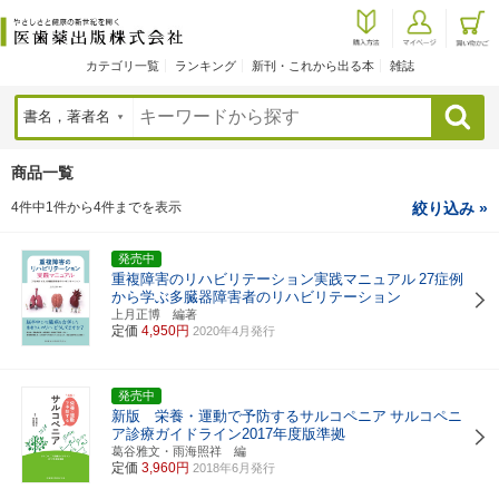
カテゴリ一覧
ランキング
新刊・これから出る本
雑誌
検索
商品一覧
4件中1件から4件までを表示
絞り込み »
発売中
重複障害のリハビリテーション実践マニュアル
27症例
から学ぶ多臓器障害者のリハビリテーション
上月正博 編著
定価
4,950円
2020年4月発行
発売中
新版 栄養・運動で予防するサルコペニア
サルコペニ
ア診療ガイドライン2017年度版準拠
葛谷雅文・雨海照祥 編
定価
3,960円
2018年6月発行