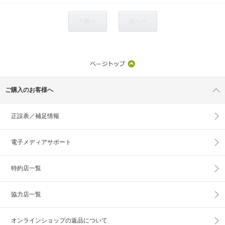
< 前へ
次へ >
ご購入のお客様へ
正誤表／補足情報
電子メディアサポート
特約店一覧
協力店一覧
オンラインショップの
返品について