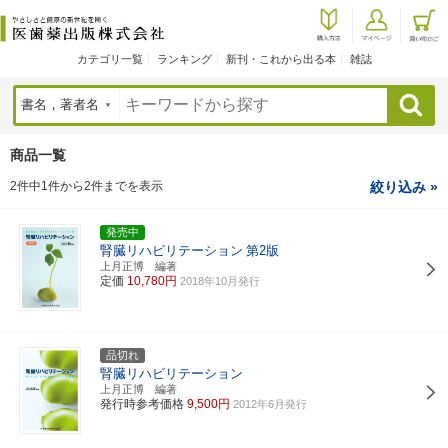
カテゴリ一覧
ランキング
新刊・これから出る本
雑誌
検索
商品一覧
2件中1件から2件までを表示
絞り込み »
発売中
腎臓リハビリテーション
第2版
上月正博 編著
定価
10,780円
2018年10月発行
品切れ
腎臓リハビリテーション
上月正博 編著
発行時参考価格
9,500円
2012年6月発行