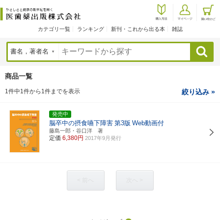
カテゴリ一覧
ランキング
新刊・これから出る本
雑誌
検索
商品一覧
1件中1件から1件までを表示
絞り込み »
発売中
脳卒中の摂食嚥下障害
第3版
Web動画付
藤島一郎・谷口洋 著
定価
6,380円
2017年9月発行
< 前へ
次へ >