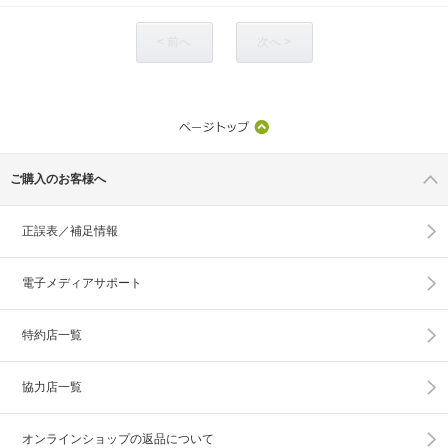
< 前へ
次へ >
ご購入のお客様へ
正誤表／補足情報
電子メディアサポート
特約店一覧
協力店一覧
オンラインショップの
返品について