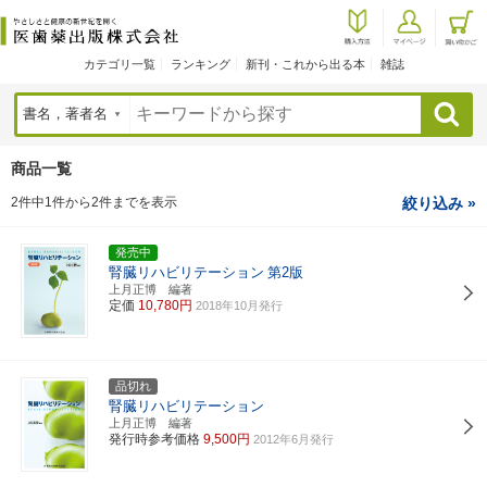
カテゴリ一覧
ランキング
新刊・これから出る本
雑誌
検索
商品一覧
2件中1件から2件までを表示
絞り込み »
発売中
腎臓リハビリテーション
第2版
上月正博 編著
定価
10,780円
2018年10月発行
品切れ
腎臓リハビリテーション
上月正博 編著
発行時参考価格
9,500円
2012年6月発行