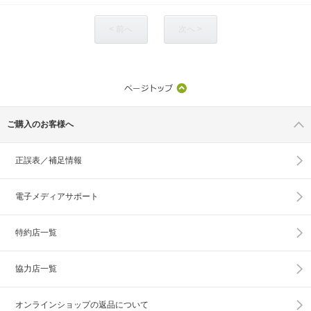
< 前へ
次へ >
ご購入のお客様へ
正誤表／補足情報
電子メディアサポート
特約店一覧
協力店一覧
オンラインショップの
返品について