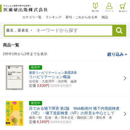
カテゴリ一覧
ランキング
新刊・これから出る本
雑誌
検索
商品一覧
2件中1件から2件までを表示
絞り込み »
発売中
最新リハビリテーション基礎講座
リハビリテーション概論
佐伯覚・大庭潤平・浅井剛 編著
定価
3,630円
2025年9月発行
発売中
目でみる嚥下障害
第2版 Web動画付
嚥下内視鏡検査
（VE）・嚥下造影検査（VF）の所見を中心として
藤島一郎 監修・著／岡本圭史・國枝顕二郎・重松孝 著
定価
6,160円
2025年6月発行