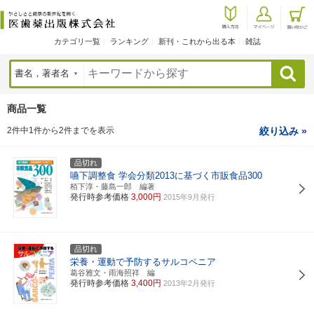
カテゴリ一覧
ランキング
新刊・これから出る本
雑誌
検索
商品一覧
2件中1件から2件までを表示
絞り込み »
品切れ
嚥下調整食 学会分類2013に基づく市販食品300
栢下淳・藤島一郎 編著
発行時参考価格
3,000円
2015年9月発行
品切れ
栄養・運動で予防するサルコペニア
葛谷雅文・雨海照祥 編
発行時参考価格
3,400円
2013年2月発行