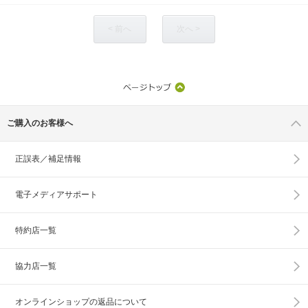
< 前へ
次へ >
ご購入のお客様へ
正誤表／補足情報
電子メディアサポート
特約店一覧
協力店一覧
オンラインショップの
返品について