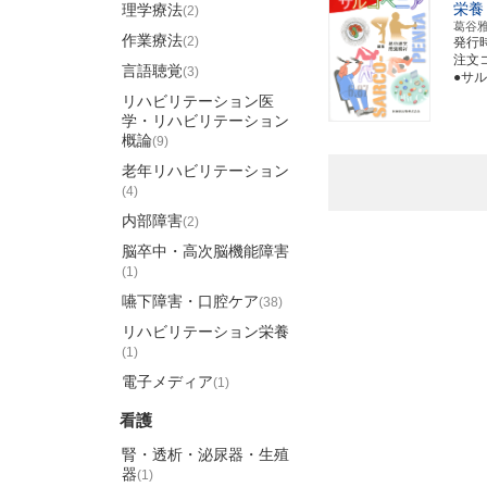
栄養
理学療法
(2)
葛谷
作業療法
(2)
発行
注文コー
言語聴覚
(3)
●サ
リハビリテーション医
学・リハビリテーション
概論
(9)
老年リハビリテーション
(4)
内部障害
(2)
脳卒中・高次脳機能障害
(1)
嚥下障害・口腔ケア
(38)
リハビリテーション栄養
(1)
電子メディア
(1)
看護
腎・透析・泌尿器・生殖
器
(1)