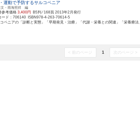
・運動で予防するサルコペニア
雅文・雨海照祥 編
時参考価格
3,400円
B5判 ⁄ 168頁
2013年2月発行
ド：706140 ISBN978-4-263-70614-5
ルコペニアの「診断と実態」「早期発見・治療」「代謝・栄養との関連」「栄養療法」「運
< 前のページ
1
次のページ >