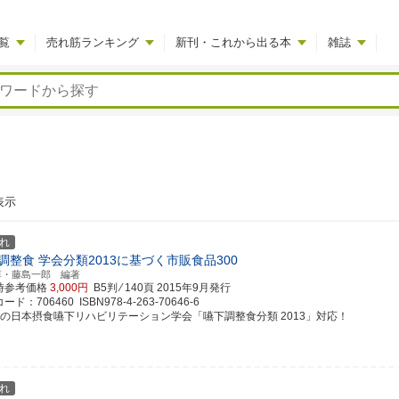
覧
売れ筋ランキング
新刊・これから出る本
雑誌
表示
れ
調整食 学会分類2013に基づく市販食品300
淳・藤島一郎 編著
時参考価格
3,000円
B5判 ⁄ 140頁
2015年9月発行
ド：706460 ISBN978-4-263-70646-6
望の日本摂食嚥下リハビリテーション学会「嚥下調整食分類 2013」対応！
れ