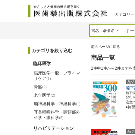
カテゴリ一
前のページに戻る
カテゴリを絞り込む
商品一覧
臨床医学
2件中1件から2件までを
臨床医学一般・プライマ
リケア
(1)
品切
腎臓
(2)
嚥下
栢下
老年医学
(2)
発行
注文コー
脳神経科学・神経科学
(1)
●待
耳鼻咽喉科学・頭頸部外
科学・眼科学
(8)
リハビリテーション
品切