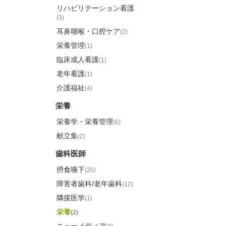
リハビリテーション看護
(3)
耳鼻咽喉・口腔ケア
(2)
栄養管理
(1)
臨床成人看護
(1)
老年看護
(1)
介護福祉
(4)
栄養
栄養学・栄養管理
(6)
献立集
(2)
歯科医師
摂食嚥下
(25)
障害者歯科/老年歯科
(12)
隣接医学
(1)
栄養
(2)