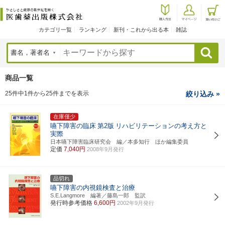
カテゴリ一覧
ランキング
新刊・これから出る本
雑誌
検索
商品一覧
25件中1件から25件までを表示
絞り込み »
在庫僅少
嚥下障害の臨床
第2版
リハビリテーションの考え方と
実際
日本嚥下障害臨床研究会 編／本多知行 ほか編集委員
定価
7,040円
2008年9月発行
品切れ
嚥下障害の内視鏡検査と治療
S.E.Langmore 編著／藤島一郎 監訳
発行時参考価格
6,600円
2002年9月発行