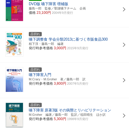
DVD版
嚥下障害
増補版
藤島一郎 監修／聖隷嚥下チーム 企画
価格
23,100円
2004年9月発行
品切れ
嚥下調整食 学会分類2013に基づく市販食品300
栢下淳・藤島一郎 編著
発行時参考価格
3,000円
2015年9月発行
品切れ
嚥下障害入門
M.Crary・M.Groher 著／藤島一郎 訳
発行時参考価格
3,800円
2007年5月発行
品切れ
嚥下障害
原著3版
その病態とリハビリテーション
M.Groher 編著／藤島一郎 監訳／稲田晴生 ほか訳
発行時参考価格
5,300円
1998年9月発行