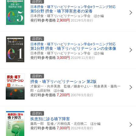
品切れ
日本摂食・嚥下リハビリテーション学会eラーニング対応
第5分野
摂食・嚥下障害患者の栄養
日本摂食・嚥下リハビリテーション学会 ほか編
発行時参考価格
2,900円
2011年5月発行
品切れ
日本摂食・嚥下リハビリテーション学会eラーニング対応
第1分野
摂食・嚥下リハビリテーションの全体像
日本摂食・嚥下リハビリテーション学会 ほか編
発行時参考価格
3,000円
2010年11月発行
品切れ
摂食・嚥下リハビリテーション
第2版
才藤栄一・向井美惠 監修／鎌倉やよい・熊倉勇美・藤島一
郎・山田好秋 ほか編
発行時参考価格
7,200円
2007年9月発行
品切れ
疾患別に診る嚥下障害
藤島一郎 監修／片桐伯真・北住映二 ほか編
発行時参考価格
7,000円
2012年8月発行