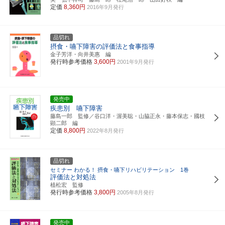
定価
8,360円
2016年9月発行
品切れ
摂食・嚥下障害の評価法と食事指導
金子芳洋・向井美惠 編
発行時参考価格
3,600円
2001年9月発行
発売中
疾患別 嚥下障害
藤島一郎 監修／谷口洋・渥美聡・山脇正永・藤本保志・國枝
顕二郎 編
定価
8,800円
2022年8月発行
品切れ
セミナー わかる！ 摂食・嚥下リハビリテーション 1巻
評価法と対処法
植松宏 監修
発行時参考価格
3,800円
2005年8月発行
発売中