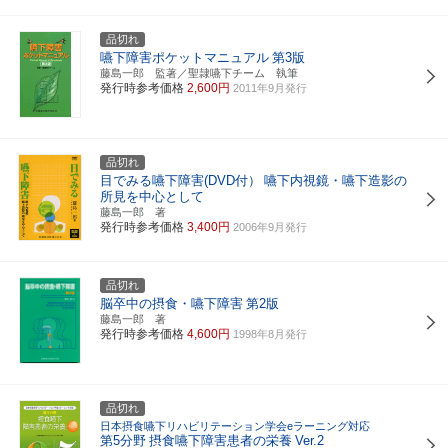
品切れ
嚥下障害ポケットマニュアル
第3版
藤島一郎 監著／聖隷嚥下チーム 執筆
発行時参考価格
2,600円
2011年9月発行
品切れ
目でみる嚥下障害(DVD付）
嚥下内視鏡・嚥下造影の
所見を中心として
藤島一郎 著
発行時参考価格
3,400円
2006年9月発行
品切れ
脳卒中の摂食・嚥下障害
第2版
藤島一郎 著
発行時参考価格
4,600円
1998年8月発行
品切れ
日本摂食嚥下リハビリテーション学会eラーニング対応
第5分野
摂食嚥下障害患者の栄養
Ver.2