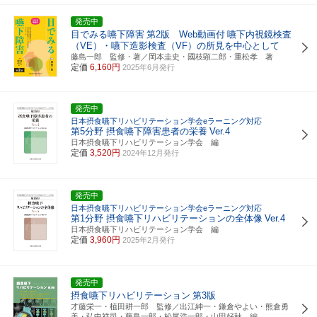
発売中
目でみる嚥下障害
第2版 Web動画付
嚥下内視鏡検査
（VE）・嚥下造影検査（VF）の所見を中心として
藤島一郎 監修・著／岡本圭史・國枝顕二郎・重松孝 著
定価
6,160円
2025年6月発行
発売中
日本摂食嚥下リハビリテーション学会eラーニング対応
第5分野 摂食嚥下障害患者の栄養
Ver.4
日本摂食嚥下リハビリテーション学会 編
定価
3,520円
2024年12月発行
発売中
日本摂食嚥下リハビリテーション学会eラーニング対応
第1分野 摂食嚥下リハビリテーションの全体像
Ver.4
日本摂食嚥下リハビリテーション学会 編
定価
3,960円
2025年2月発行
発売中
摂食嚥下リハビリテーション
第3版
才藤栄一・植田耕一郎 監修／出江紳一・鎌倉やよい・熊倉勇
美・弘中祥司・藤島一郎・松尾浩一郎・山田好秋 編