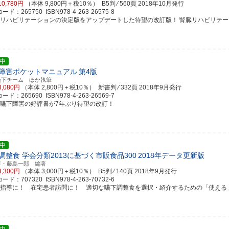
10,780円
（本体 9,800円＋税10％） B5判 ⁄ 560頁
2018年10月発行
ド：265750 ISBN978-4-263-26575-8
臓リハビリテーションの決定版をアップデートした待望の改訂版！ 腎臓リハビリテーション
中
障害ポケットマニュアル
第4版
嚥下チーム ほか執筆
3,080円
（本体 2,800円＋税10％） 新書判 ⁄ 332頁
2018年9月発行
ド：265690 ISBN978-4-263-26569-7
食嚥下障害の好評書が7年ぶり待望の改訂！
中
調整食 学会分類2013に基づく市販食品300
2018年データ更新版
淳・藤島一郎 編著
3,300円
（本体 3,000円＋税10％） B5判 ⁄ 140頁
2018年9月発行
ド：707320 ISBN978-4-263-70732-6
養指導に！ 在宅患者訪問に！ 適切な嚥下調整食を選択・紹介するための「使える」1冊！