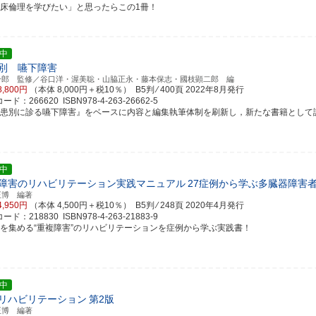
臨床倫理を学びたい」と思ったらこの1冊！
中
別 嚥下障害
一郎 監修／谷口洋・渥美聡・山脇正永・藤本保志・國枝顕二郎 編
8,800円
（本体 8,000円＋税10％） B5判 ⁄ 400頁
2022年8月発行
ド：266620 ISBN978-4-263-26662-5
疾患別に診る嚥下障害』をベースに内容と編集執筆体制を刷新し，新たな書籍として
中
障害のリハビリテーション実践マニュアル
27症例から学ぶ多臓器障害
正博 編著
4,950円
（本体 4,500円＋税10％） B5判 ⁄ 248頁
2020年4月発行
ド：218830 ISBN978-4-263-21883-9
目を集める“重複障害”のリハビリテーションを症例から学ぶ実践書！
中
リハビリテーション
第2版
正博 編著