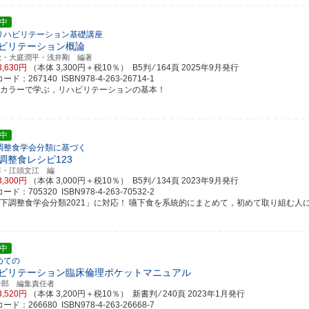
中
リハビリテーション基礎講座
ビリテーション概論
覚・大庭潤平・浅井剛 編著
3,630円
（本体 3,300円＋税10％） B5判 ⁄ 164頁
2025年9月発行
ド：267140 ISBN978-4-263-26714-1
ルカラーで学ぶ，リハビリテーションの基本！
中
調整食学会分類に基づく
調整食レシピ123
淳・江頭文江 編
3,300円
（本体 3,000円＋税10％） B5判 ⁄ 134頁
2023年9月発行
ド：705320 ISBN978-4-263-70532-2
嚥下調整食学会分類2021」に対応！ 嚥下食を系統的にまとめて，初めて取り組む人にもわ
中
めての
ビリテーション臨床倫理ポケットマニュアル
一郎 編集責任者
3,520円
（本体 3,200円＋税10％） 新書判 ⁄ 240頁
2023年1月発行
ド：266680 ISBN978-4-263-26668-7