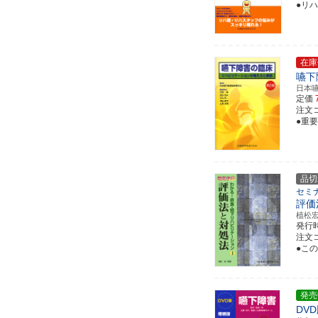
●リ
在庫
嚥下
日本
定価
注文コー
●重
品切
セミ
評価
植松
発行
注文コー
●こ
発売
DV