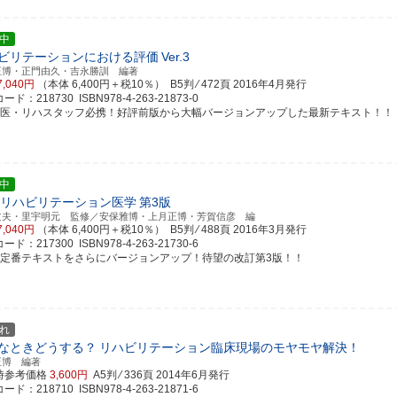
中
ビリテーションにおける評価
Ver.3
正博・正門由久・吉永勝訓 編著
7,040円
（本体 6,400円＋税10％） B5判 ⁄ 472頁
2016年4月発行
ド：218730 ISBN978-4-263-21873-0
ハ医・リハスタッフ必携！好評前版から大幅バージョンアップした最新テキスト！！
中
リハビリテーション医学
第3版
文夫・里宇明元 監修／安保雅博・上月正博・芳賀信彦 編
7,040円
（本体 6,400円＋税10％） B5判 ⁄ 488頁
2016年3月発行
ド：217300 ISBN978-4-263-21730-6
評定番テキストをさらにバージョンアップ！待望の改訂第3版！！
れ
なときどうする？
リハビリテーション臨床現場のモヤモヤ解決！
正博 編著
時参考価格
3,600円
A5判 ⁄ 336頁
2014年6月発行
ド：218710 ISBN978-4-263-21871-6