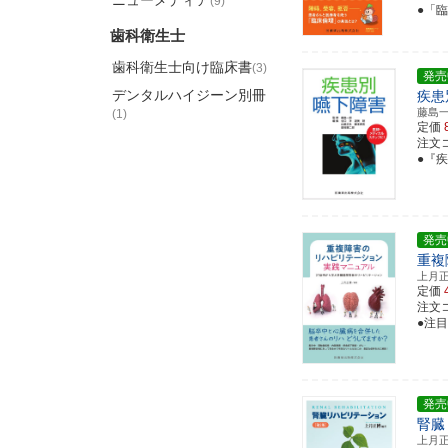
ニューメディア
(9)
●「
歯科衛生士
歯科衛生士向け臨床書
(3)
発売
デンタルハイジーン別冊
疾患
藤島
(1)
定価
注文コー
●『
発売
重複
上月
定価
注文コー
●注
発売
腎臓
上月