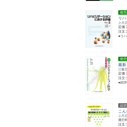
発売
リハ
上月
定価
注文コー
●リ
発売
最新
江藤
定価
注文コー
●好
品切
こん
上月
発行
注文コー