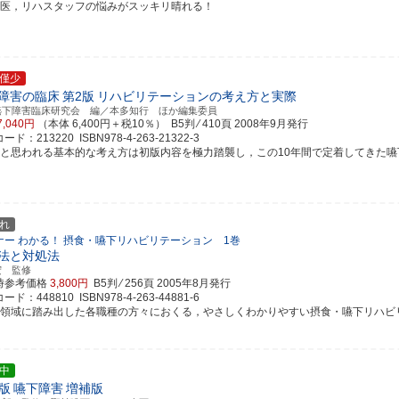
ハ医，リハスタッフの悩みがスッキリ晴れる！
僅少
障害の臨床
第2版
リハビリテーションの考え方と実際
嚥下障害臨床研究会 編／本多知行 ほか編集委員
7,040円
（本体 6,400円＋税10％） B5判 ⁄ 410頁
2008年9月発行
ド：213220 ISBN978-4-263-21322-3
要と思われる基本的な考え方は初版内容を極力踏襲し，この10年間で定着してきた嚥下障害
れ
ナー わかる！ 摂食・嚥下リハビリテーション 1巻
法と対処法
宏 監修
時参考価格
3,800円
B5判 ⁄ 256頁
2005年8月発行
ド：448810 ISBN978-4-263-44881-6
の領域に踏み出した各職種の方々におくる，やさしくわかりやすい摂食・嚥下リハビリテー
中
D版
嚥下障害
増補版