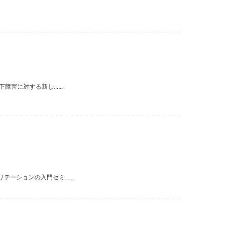
に対する新し......
ションの入門セミ......