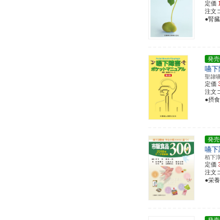
定価
注文コー
●腎
発売
嚥下
聖隷
定価
注文コー
●摂
発売
嚥下
栢下
定価
注文コー
●栄