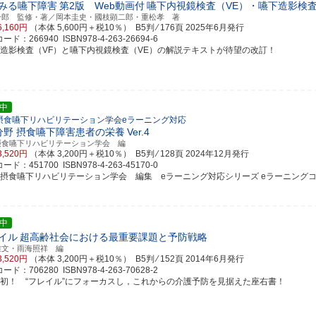
みる嚥下障害
第2版 Web動画付
嚥下内視鏡検査（VE）・嚥下造影検
一郎 監修・著／岡本圭史・國枝顕二郎・重松孝 著
6,160円
（本体 5,600円＋税10％） B5判 ⁄ 176頁
2025年6月発行
ド：266940 ISBN978-4-263-26694-6
下造影検査（VF）と嚥下内視鏡検査（VE）の解説テキストが待望の改訂！
中
摂食嚥下リハビリテーション学会eラーニング対応
分野 摂食嚥下障害患者の栄養
Ver.4
摂食嚥下リハビリテーション学会 編
3,520円
（本体 3,200円＋税10％） B5判 ⁄ 128頁
2024年12月発行
ド：451700 ISBN978-4-263-45170-0
本摂食嚥下リハビリテーション学会 編集 eラーニング対応シリーズ eラーニングコンテン
中
イル
超高齢社会における最重要課題と予防戦略
雅文・雨海照祥 編
3,520円
（本体 3,200円＋税10％） B5判 ⁄ 152頁
2014年6月発行
ド：706280 ISBN978-4-263-70628-2
邦初！ “フレイル”にフォーカスし，これからの介護予防を見据えた座右書！