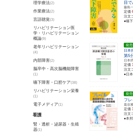
目で
理学療法
(2)
藤島
作業療法
(2)
定価
注文コー
言語聴覚
(3)
●嚥
リハビリテーション医
学・リハビリテーション
概論
(9)
発売
老年リハビリテーション
日本
(4)
第5
内部障害
(2)
日本
定価
脳卒中・高次脳機能障害
注文コー
(1)
●日
嚥下障害・口腔ケア
(38)
リハビリテーション栄養
発売
(1)
フレ
電子メディア
(1)
葛谷
定価
注文コー
看護
●本
腎・透析・泌尿器・生殖
器
(1)