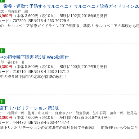
中
 栄養・運動で予防するサルコペニア
サルコペニア診療ガイドライン20
雅文・雨海照祥 編
3,960円
（本体 3,600円＋税10％） B5判 ⁄ 192頁
2018年6月発行
ド：707290 ISBN978-4-263-70729-6
新の「サルコペニア診療ガイドライン2017年度版」準拠！ サルコペニアの基礎から応用ま
中
中の摂食嚥下障害
第3版
Web動画付
一郎・谷口洋 著
6,380円
（本体 5,800円＋税10％） B5判 ⁄ 400頁
2017年9月発行
ド：216710 ISBN978-4-263-21671-2
卒中の摂食嚥下障害の定本が待望の改訂！
中
嚥下リハビリテーション
第3版
栄一・植田耕一郎 監修／出江紳一・鎌倉やよい・熊倉勇美・弘中祥司・藤島一郎・松尾浩
8,360円
（本体 7,600円＋税10％） A4判変 ⁄ 432頁
2016年9月発行
ド：444470 ISBN978-4-263-44447-4
食嚥下リハビリテーションの定本,9年の歳月を経て全面改訂！ 前版刊行から今日に至るまで