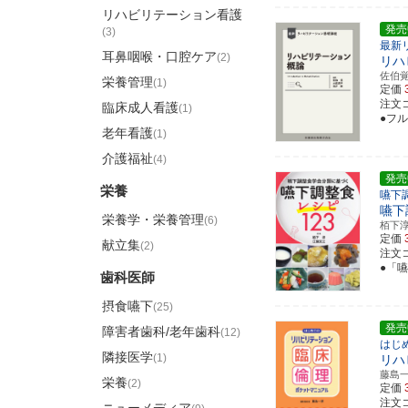
リハビリテーション看護
発売
(3)
最新
耳鼻咽喉・口腔ケア
(2)
リハ
佐伯
栄養管理
(1)
定価
注文コー
臨床成人看護
(1)
●フ
老年看護
(1)
介護福祉
(4)
発売
栄養
嚥下
嚥下
栄養学・栄養管理
(6)
栢下
定価
献立集
(2)
注文コー
●「
歯科医師
摂食嚥下
(25)
発売
障害者歯科/老年歯科
(12)
はじ
隣接医学
(1)
リハ
藤島
栄養
(2)
定価
注文コー