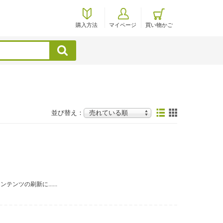
購入方法
マイページ
買い物かご
検索
並び替え：
ツの刷新に......