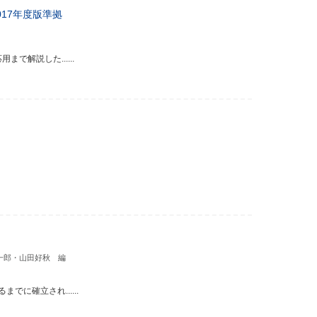
17年度版準拠
で解説した......
一郎・山田好秋 編
に確立され......