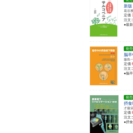
発売
新版
葛谷
定価
注文コー
●最
発売
脳卒
藤島
定価
注文コー
●脳
発売
摂食
才藤
定価
注文コー
●摂