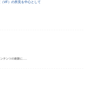
査（VF）の所見を中心として
ツの刷新に......