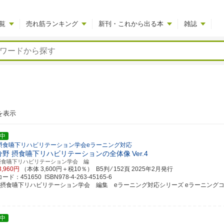
覧
売れ筋ランキング
新刊・これから出る本
雑誌
を表示
中
摂食嚥下リハビリテーション学会eラーニング対応
分野 摂食嚥下リハビリテーションの全体像
Ver.4
摂食嚥下リハビリテーション学会 編
3,960円
（本体 3,600円＋税10％） B5判 ⁄ 152頁
2025年2月発行
ド：451650 ISBN978-4-263-45165-6
本摂食嚥下リハビリテーション学会 編集 eラーニング対応シリーズ eラーニングコンテン
中