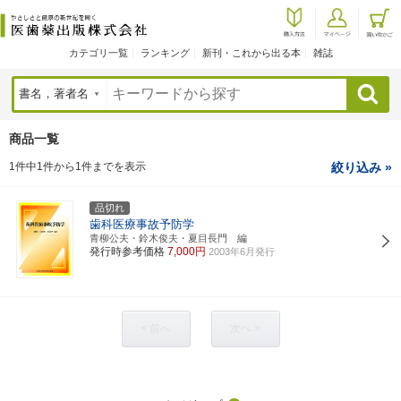
カテゴリ一覧
ランキング
新刊・これから出る本
雑誌
検索
商品一覧
1件中1件から1件までを表示
絞り込み »
品切れ
歯科医療事故予防学
青柳公夫・鈴木俊夫・夏目長門 編
発行時参考価格
7,000円
2003年6月発行
< 前へ
次へ >