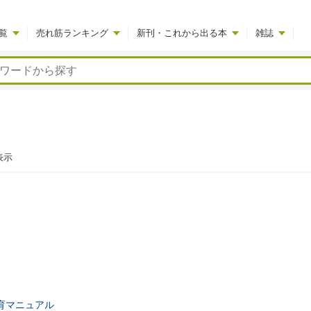
覧
売れ筋ランキング
新刊・これから出る本
雑誌
表示
育マニュアル