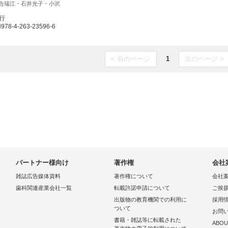
合瑞江・石井光子・小沢
発行
8-4-263-23596-6
< 前のページ
1
次のページ >
パートナー様向け
著作権
会社
雑誌広告媒体資料
著作権について
会社
歯科関連産業会社一覧
転載許諾申請について
ご挨
出版物の教育機関での利用に
採用
ついて
お問
書籍・雑誌等に転載された
ABOU