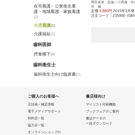
岡田喜篤 監修／小西徹・井
在宅看護・公衆衛生看
浩 編
定価
3,960円
2015年3月
護・地域看護・家族看護
注文コード：235960 ISBN97
(2)
小児看護
(1)
介護福祉
(2)
歯科医師
摂食嚥下
(8)
歯科衛生士
歯科衛生士向け臨床書
(2)
ご購入のお客様へ
書店様向け
正誤表／補足情報
マイリスト印刷機能
電子メディアサポート
ブックフェアのご案内
特約店一覧
書誌データの
一括ダウンロード
協力店一覧
オンラインショップの