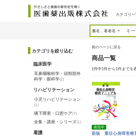
カテゴリ一
前のページに戻る
カテゴリを絞り込む
商品一覧
臨床医学
1件中1件から1件までを
耳鼻咽喉科学・頭頸部外
科学・眼科学
(2)
リハビリテーション
小児リハビリテーション
(1)
嚥下障害・口腔ケア
(7)
全集・講座・シリーズ
(1)
発売中
看護
新版 重症心身障害療