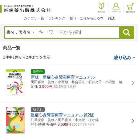
カテゴリ一覧
ランキング
新刊・これから出る本
雑誌
検索
商品一覧
2件中1件から2件までを表示
絞り込み »
発売中
新版 重症心身障害療育マニュアル
岡田喜篤 監修／小西徹・井合瑞江・石井光子・小沢浩 編
定価
3,960円
2015年3月発行
品切れ
重症心身障害療育マニュアル
第2版
江草安彦 監修／岡田喜篤・末光茂 ほか編
発行時参考価格
3,600円
2005年3月発行