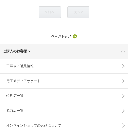
< 前へ
次へ >
ご購入のお客様へ
正誤表／補足情報
電子メディアサポート
特約店一覧
協力店一覧
オンラインショップの
返品について