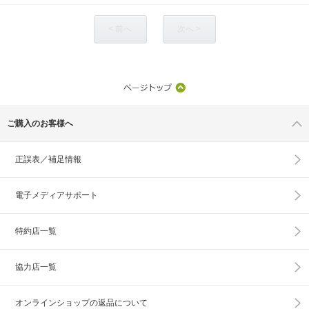
< 前へ
次へ >
ご購入のお客様へ
正誤表／補足情報
電子メディアサポート
特約店一覧
協力店一覧
オンラインショップの
返品について