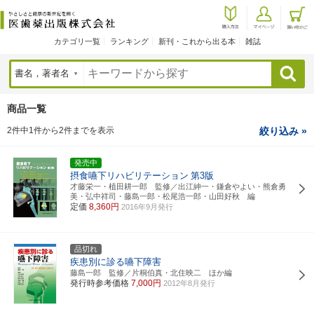
カテゴリ一覧
ランキング
新刊・これから出る本
雑誌
検索
商品一覧
2件中1件から2件までを表示
絞り込み »
発売中
摂食嚥下リハビリテーション
第3版
才藤栄一・植田耕一郎 監修／出江紳一・鎌倉やよい・熊倉勇
美・弘中祥司・藤島一郎・松尾浩一郎・山田好秋 編
定価
8,360円
2016年9月発行
品切れ
疾患別に診る嚥下障害
藤島一郎 監修／片桐伯真・北住映二 ほか編
発行時参考価格
7,000円
2012年8月発行