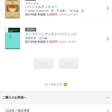
クラトビル
パーシャルデンチャー
F.James Kratochvil 著／平沼謙二・松元誠 訳
発行時参考価格
5,000円
1989年11月発行
品切れ
コンプリートデンチャークリニック
津留宏道 ほか編
発行時参考価格
6,500円
1988年7月発行
< 前へ
次へ >
ご購入のお客様へ
正誤表／補足情報