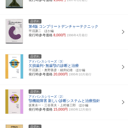
品切れ
第4版
コンプリートデンチャーテクニック
平沼謙二 ほか編
発行時参考価格
8,000円
1996年4月発行
品切れ
アドバンスシリーズ〔3〕
欠損歯列･無歯顎の診断と治療
平沼謙二・奥野善彦・細井紀雄 ほか編
発行時参考価格
20,000円
1995年10月発行
品切れ
アドバンスシリーズ〔2〕
顎機能障害
新しい診断システムと治療指針
坂東永一・三谷英夫・上村修三郎 ほか編
発行時参考価格
15,000円
1993年12月発行
品切れ