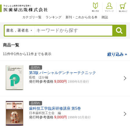
カテゴリ一覧
ランキング
新刊・これから出る本
雑誌
検索
商品一覧
11件中1件から11件までを表示
絞り込み »
品切れ
第3版
パーシャルデンチャーテクニック
藍稔 ほか編
発行時参考価格
9,000円
1999年6月発行
品切れ
歯科技工学臨床研修講座
第5巻
日本歯科技工士会 編
発行時参考価格
9,000円
1998年10月発行