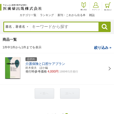
カテゴリ一覧
ランキング
新刊・これから出る本
雑誌
検索
商品一覧
1件中1件から1件までを表示
絞り込み »
品切れ
介護保険と口腔ケアプラン
鈴木俊夫 ほか編
発行時参考価格
4,000円
1999年5月発行
< 前へ
次へ >