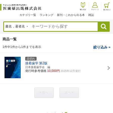
カテゴリ一覧
ランキング
新刊・これから出る本
雑誌
検索
商品一覧
1件中1件から1件までを表示
絞り込み »
品切れ
接着歯学
第2版
日本接着歯学会 編
発行時参考価格
10,000円
2015年12月発行
< 前へ
次へ >