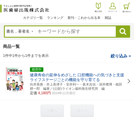
カテゴリ一覧
ランキング
新刊・これから出る本
雑誌
検索
商品一覧
1件中1件から1件までを表示
絞り込み »
発売中
健康寿命の延伸をめざした
口腔機能への気づきと支援
ライフステージごとの機能を守り育てる
向井美惠・井上美津子・安井利一・眞木吉信・深井穫博・植田
耕一郎 編著／(公財)ライオン歯科衛生研究所 編
定価
4,180円
2014年11月発行
< 前へ
次へ >