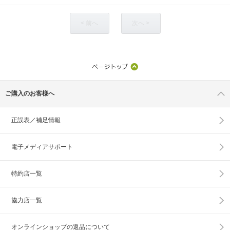
< 前へ
次へ >
ご購入のお客様へ
正誤表／補足情報
電子メディアサポート
特約店一覧
協力店一覧
オンラインショップの
返品について