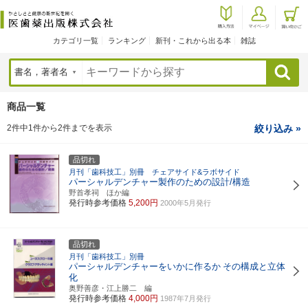
カテゴリ一覧
ランキング
新刊・これから出る本
雑誌
検索
商品一覧
2件中1件から2件までを表示
絞り込み »
品切れ
月刊「歯科技工」別冊 チェアサイド&ラボサイド
パーシャルデンチャー製作のための設計/構造
野首孝祠 ほか編
発行時参考価格
5,200円
2000年5月発行
品切れ
月刊「歯科技工」別冊
パーシャルデンチャーをいかに作るか
その構成と立体
化
奥野善彦・江上勝二 編
発行時参考価格
4,000円
1987年7月発行