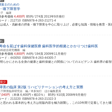
れ
聴覚士のための
・嚥下障害学
雅子 編著
時参考価格
4,400円
B5判 ⁄ 274頁
2013年9月発行
ド：212710 ISBN978-4-263-21271-4
書は成人・高齢者の摂食・嚥下障害を中心に取り上げ，必要な知識・情報を教育・医療双方
れ
寿命を延ばす歯科保健医療
歯科医学的根拠とかかりつけ歯科医
歯科総合研究機構 編
時参考価格
4,800円
A4判 ⁄ 194頁
2009年11月発行
ド：443050 ISBN978-4-263-44305-7
ま明らかにされる全身の健康と歯科保健との関係についてのエビデンス 歯科界の叡智を結集
僅少
障害の臨床
第2版
リハビリテーションの考え方と実際
嚥下障害臨床研究会 編／本多知行 ほか編集委員
7,040円
（本体 6,400円＋税10％） B5判 ⁄ 410頁
2008年9月発行
ド：213220 ISBN978-4-263-21322-3
要と思われる基本的な考え方は初版内容を極力踏襲し，この10年間で定着してきた嚥下障害