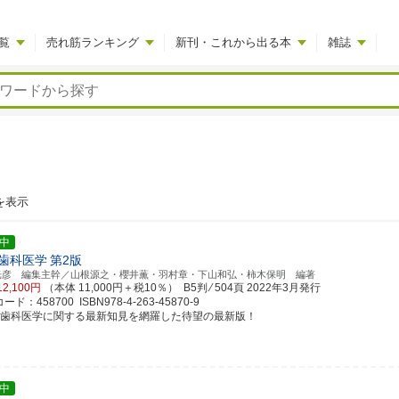
覧
売れ筋ランキング
新刊・これから出る本
雑誌
を表示
中
歯科医学
第2版
光彦 編集主幹／山根源之・櫻井薫・羽村章・下山和弘・柿木保明 編著
12,100円
（本体 11,000円＋税10％） B5判 ⁄ 504頁
2022年3月発行
ド：458700 ISBN978-4-263-45870-9
年歯科医学に関する最新知見を網羅した待望の最新版！
中