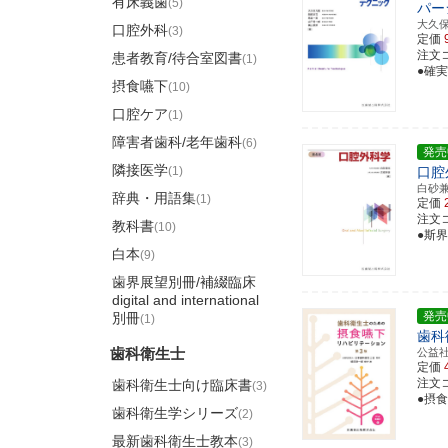
有床義歯
(5)
パー
大久
口腔外科
(3)
定価
注文コー
患者教育/待合室図書
(1)
●確
摂食嚥下
(10)
口腔ケア
(1)
障害者歯科/老年歯科
(6)
発売
隣接医学
(1)
口腔
白砂
辞典・用語集
(1)
定価
注文コー
教科書
(10)
●斯
白本
(9)
歯界展望別冊/補綴臨床
digital and international
発売
別冊
(1)
歯科
歯科衛生士
公益
定価
注文コー
歯科衛生士向け臨床書
(3)
●摂
歯科衛生学シリーズ
(2)
最新歯科衛生士教本
(3)