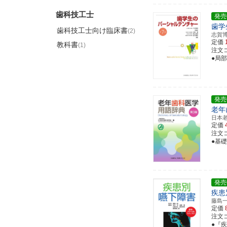
歯科技工士
発売
歯学
歯科技工士向け臨床書
(2)
志賀
定価
教科書
(1)
注文コー
●局
発売
老年
日本
定価
注文コー
●基
発売
疾患
藤島
定価
注文コー
●『