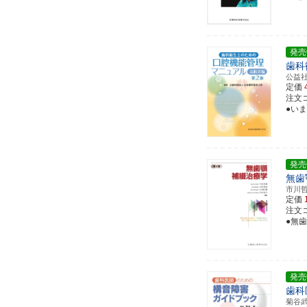
発売
歯科
公益
定価
注文コー
●い
発売
無歯
市川
定価
注文コー
●無
発売
歯科
菊谷