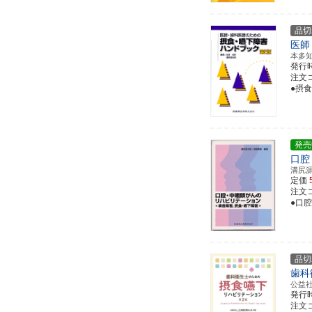
品切
医師
本多
発行
注文コー
●摂
発売
口腔
溝尻
定価
注文コー
●口
品切
歯科
公益
発行
注文コー