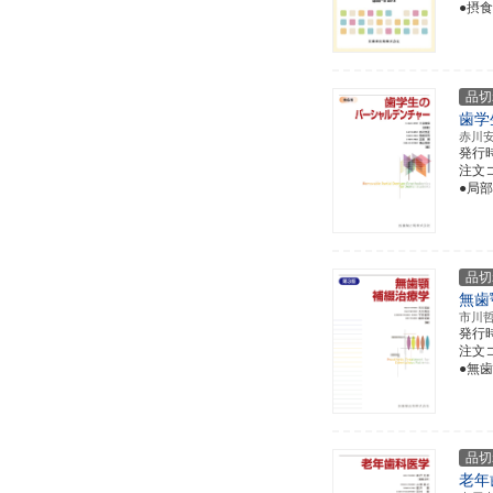
●摂
品切
歯学
赤川
発行
注文コー
●局
品切
無歯
市川
発行
注文コー
●無
品切
老年