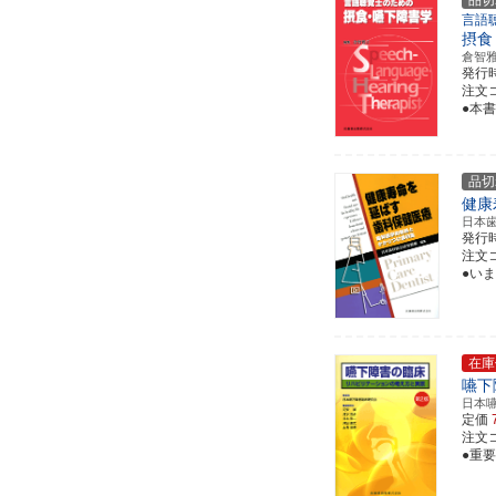
品切
言語
摂食
倉智
発行
注文コー
●本
品切
健康
日本
発行
注文コー
●い
在庫
嚥下
日本
定価
注文コー
●重