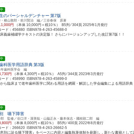
中
生のパーシャルデンチャー
第7版
博・横山敦郎・前川賢治 編／三谷春保 原著
11,000円
（本体 10,000円＋税10％） B5判 ⁄ 304頁
2025年1月発行
ド：456880 ISBN978-4-263-45688-0
部床義歯補綴学テキストの決定版！ さらにバージョンアップした改訂第7版！！
中
歯科医学用語辞典
第3版
老年歯科医学会 編
4,730円
（本体 4,300円＋税10％） A5判 ⁄ 344頁
2023年3月発行
ド：458990 ISBN978-4-263-45899-0
礎から臨床まで老年歯科医学に関わる用語を網羅・解説した学会編集による用語辞典
中
別 嚥下障害
一郎 監修／谷口洋・渥美聡・山脇正永・藤本保志・國枝顕二郎 編
8,800円
（本体 8,000円＋税10％） B5判 ⁄ 400頁
2022年8月発行
ド：266620 ISBN978-4-263-26662-5
疾患別に診る嚥下障害』をベースに内容と編集執筆体制を刷新し，新たな書籍として