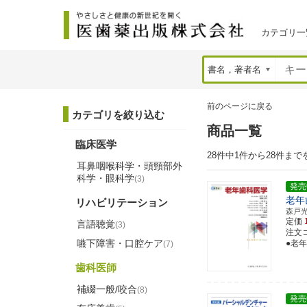
カテゴリ一
前のページに戻る
カテゴリを絞り込む
商品一覧
臨床医学
28件中1件から28件まで
耳鼻咽喉科学・頭頸部外
科学・眼科学
(3)
発売
老年
リハビリテーション
森戸
定価
言語聴覚
(3)
注文コー
嚥下障害・口腔ケア
●老
(7)
歯科医師
補綴一般/咬合
(8)
発売