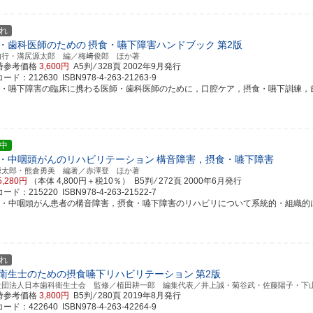
れ
・歯科医師のための
摂食・嚥下障害ハンドブック
第2版
知行・溝尻源太郎 編／梅﨑俊郎 ほか著
時参考価格
3,600円
A5判 ⁄ 328頁
2002年9月発行
ド：212630 ISBN978-4-263-21263-9
食・嚥下障害の臨床に携わる医師・歯科医師のために，口腔ケア，摂食・嚥下訓練，歯科補
中
・中咽頭がんのリハビリテーション
構音障害，摂食・嚥下障害
源太郎・熊倉勇美 編著／赤澤登 ほか著
5,280円
（本体 4,800円＋税10％） B5判 ⁄ 272頁
2000年6月発行
ド：215220 ISBN978-4-263-21522-7
腔・中咽頭がん患者の構音障害，摂食・嚥下障害のリハビリについて系統的・組織的に取り
れ
衛生士のための摂食嚥下リハビリテーション
第2版
社団法人日本歯科衛生士会 監修／植田耕一郎 編集代表／井上誠・菊谷武・佐藤陽子・下
時参考価格
3,800円
B5判 ⁄ 280頁
2019年8月発行
ド：422640 ISBN978-4-263-42264-9