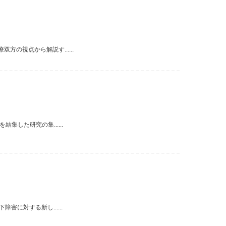
の視点から解説す......
した研究の集......
に対する新し......