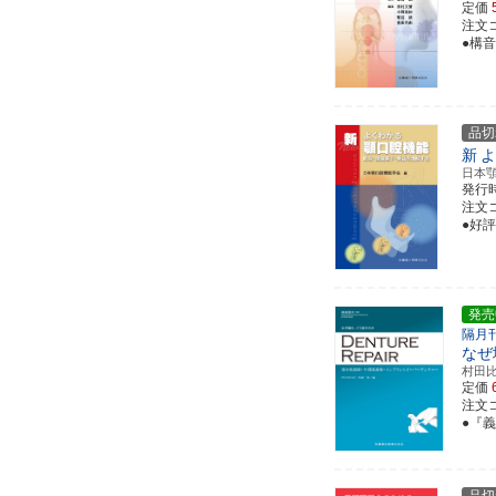
定価
注文コー
●構
品切
新
よ
日本
発行
注文コー
●好
発売
隔月
なぜ
村田
定価
注文コ
●『