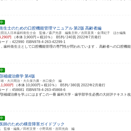
中
衛生士のための口腔機能管理マニュアル
第2版
高齢者編
社団法人日本歯科衛生士会 監修／森戸光彦 編集主幹／吉田直美・金澤紀子 ほか編集
4,290円
（本体 3,900円＋税10％） B5判 ⁄ 240頁
2022年7月発行
ド：422990 ISBN978-4-263-42299-1
ま，歯科衛生士として口腔機能管理の専門性が問われています． 高齢者への口腔機能管理の
中
顎補綴治療学
第4版
哲雄・大川周治・大久保力廣・水口俊介 編
11,000円
（本体 10,000円＋税10％） B5判 ⁄ 380頁
2022年2月発行
ド：458681 ISBN978-4-263-45868-6
歯顎補綴治療を学ぶにはまずこの一冊 歯科大学・歯学部学生必携の大好評テキスト改
中
医師のための構音障害ガイドブック
武 監修・編集／田村文誉・小野高裕・吉田光由 編