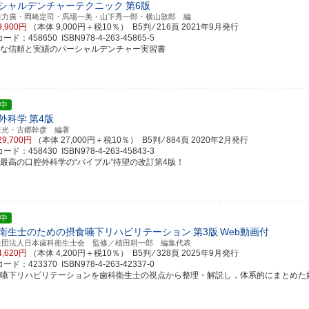
シャルデンチャーテクニック
第6版
保力廣・岡崎定司・馬場一美・山下秀一郎・横山敦郎 編
9,900円
（本体 9,000円＋税10％） B5判 ⁄ 216頁
2021年9月発行
ド：458650 ISBN978-4-263-45865-5
実な信頼と実績のパーシャルデンチャー実習書
中
外科学
第4版
兼光・古郷幹彦 編著
29,700円
（本体 27,000円＋税10％） B5判 ⁄ 884頁
2020年2月発行
ド：458430 ISBN978-4-263-45843-3
界最高の口腔外科学の“バイブル”待望の改訂第4版！
中
衛生士のための摂食嚥下リハビリテーション
第3版
Web動画付
社団法人日本歯科衛生士会 監修／植田耕一郎 編集代表
4,620円
（本体 4,200円＋税10％） B5判 ⁄ 328頁
2025年9月発行
ド：423370 ISBN978-4-263-42337-0
食嚥下リハビリテーションを歯科衛生士の視点から整理・解説し，体系的にまとめた好評書