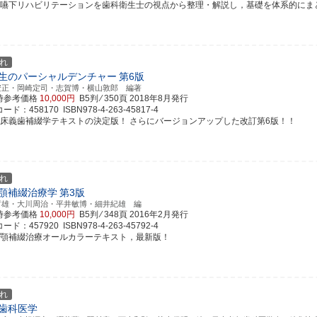
食嚥下リハビリテーションを歯科衛生士の視点から整理・解説し，基礎を体系的にまとめた
れ
生のパーシャルデンチャー
第6版
安正・岡崎定司・志賀博・横山敦郎 編著
時参考価格
10,000円
B5判 ⁄ 350頁
2018年8月発行
ド：458170 ISBN978-4-263-45817-4
部床義歯補綴学テキストの決定版！ さらにバージョンアップした改訂第6版！！
れ
顎補綴治療学
第3版
哲雄・大川周治・平井敏博・細井紀雄 編
時参考価格
10,000円
B5判 ⁄ 348頁
2016年2月発行
ド：457920 ISBN978-4-263-45792-4
歯顎補綴治療オールカラーテキスト，最新版！
れ
歯科医学