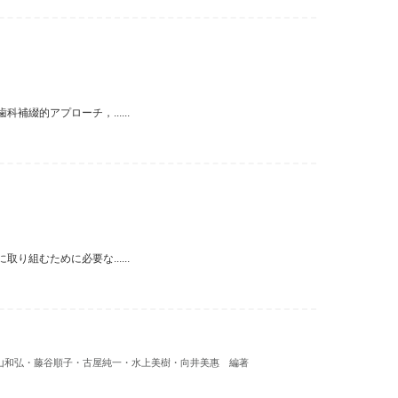
綴的アプローチ，......
組むために必要な......
山和弘・藤谷順子・古屋純一・水上美樹・向井美惠 編著