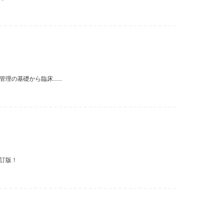
基礎から臨床......
訂版！