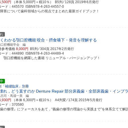
5,500円
（本体 5,000円＋税10％） B5判 ⁄ 128頁
2019年6月発行
ド：445570 ISBN978-4-263-44557-0
音障害について歯科領域からの視点でまとめた最新ガイドブック！
れ
くわかる顎口腔機能
咬合・摂食嚥下・発音を理解する
顎口腔機能学会 編
時参考価格
8,000円
B5判 ⁄ 304頁
2017年2月発行
ド：444890 ISBN978-4-263-44489-4
評 顎口腔機能を網羅した書籍 リニューアル・バージョンアップ！
中
刊「補綴臨床」別冊
壊れ，どう直すのか
Denture Repair
部分床義歯・全部床義歯・インプ
比呂司・馬場一美 編
6,930円
（本体 6,300円＋税10％） A4判変 ⁄ 174頁
2015年5月発行
ード：370580
義歯の修理』にフォーカスをあて，“義歯の修理の理論から実践まで”を体系立てて解説！ 本