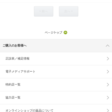
< 前へ
次へ >
ご購入のお客様へ
正誤表／補足情報
電子メディアサポート
特約店一覧
協力店一覧
オンラインショップの
返品について