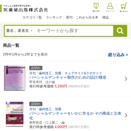
カテゴリ一覧
ランキング
新刊・これから出る本
雑誌
検索
商品一覧
2件中1件から2件までを表示
絞り込み »
品切れ
月刊「歯科技工」別冊 チェアサイド&ラボサイド
パーシャルデンチャー製作のための設計/構造
野首孝祠 ほか編
発行時参考価格
5,200円
2000年5月発行
品切れ
月刊「歯科技工」別冊
パーシャルデンチャーをいかに作るか
その構成と立体
化
奥野善彦・江上勝二 編
発行時参考価格
4,000円
1987年7月発行