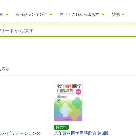
覧
売れ筋ランキング
新刊・これから出る本
雑誌
を表示
発売中
リハビリテーションの
老年歯科医学用語辞典
第3版