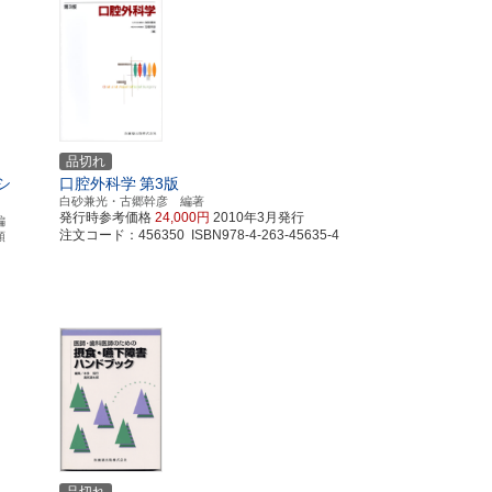
品切れ
シ
口腔外科学
第3版
白砂兼光・古郷幹彦 編著
発行時参考価格
24,000円
2010年3月発行
編
注文コード：456350 ISBN978-4-263-45635-4
順