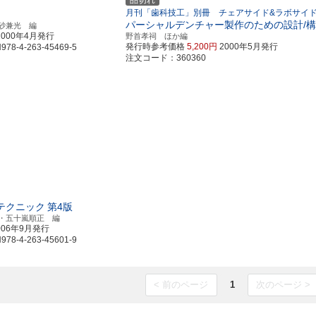
品切れ
月刊「歯科技工」別冊 チェアサイド&ラボサイ
パーシャルデンチャー製作のための設計/
砂兼光 編
2000年4月発行
野首孝祠 ほか編
発行時参考価格
5,200円
2000年5月発行
8-4-263-45469-5
注文コード：360360
テクニック
第4版
・五十嵐順正 編
006年9月発行
8-4-263-45601-9
< 前のページ
1
次のページ >