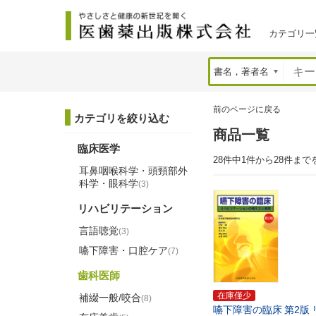
カテゴリ一
前のページに戻る
カテゴリを絞り込む
商品一覧
臨床医学
28件中1件から28件まで
耳鼻咽喉科学・頭頸部外
科学・眼科学
(3)
リハビリテーション
言語聴覚
(3)
嚥下障害・口腔ケア
(7)
歯科医師
在庫僅少
補綴一般/咬合
(8)
嚥下障害の臨床
第2版