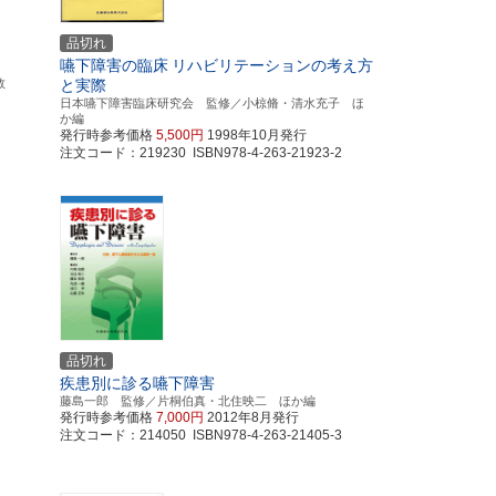
品切れ
嚥下障害の臨床
リハビリテーションの考え方
敦
と実際
日本嚥下障害臨床研究会 監修／小椋脩・清水充子 ほ
か編
発行時参考価格
5,500円
1998年10月発行
注文コード：219230 ISBN978-4-263-21923-2
品切れ
疾患別に診る嚥下障害
藤島一郎 監修／片桐伯真・北住映二 ほか編
発行時参考価格
7,000円
2012年8月発行
注文コード：214050 ISBN978-4-263-21405-3