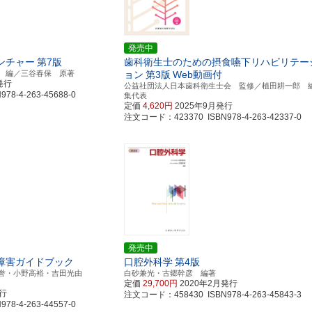
発売中
ンチャー
第7版
歯科衛生士のための摂食嚥下リハビリテー
 編／三谷春保 原著
ョン
第3版
Web動画付
発行
公益社団法人日本歯科衛生士会 監修／植田耕一郎 
8-4-263-45688-0
集代表
定価
4,620円
2025年9月発行
注文コード：423370 ISBN978-4-263-42337-0
発売中
障害ガイドブック
口腔外科学
第4版
文誉・小野高裕・吉田光由
白砂兼光・古郷幹彦 編著
定価
29,700円
2020年2月発行
発行
注文コード：458430 ISBN978-4-263-45843-3
8-4-263-44557-0