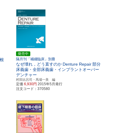
発売中
隔月刊「補綴臨床」別冊
根
なぜ壊れ，どう直すのか
Denture Repair
部分
床義歯・全部床義歯・インプラントオーバー
デンチャー
村田比呂司・馬場一美 編
定価
6,930円
2015年5月発行
注文コード：370580