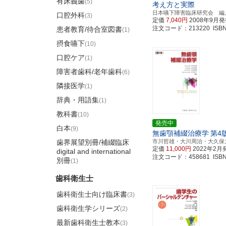
有床義歯
(5)
考え方と実際
日本嚥下障害臨床研究会 編
口腔外科
(3)
定価
7,040円
2008年9月
注文コード：213220 ISBN97
患者教育/待合室図書
(1)
摂食嚥下
(10)
口腔ケア
(1)
障害者歯科/老年歯科
(6)
隣接医学
(1)
辞典・用語集
(1)
教科書
(10)
発売中
白本
(9)
無歯顎補綴治療学
第4
歯界展望別冊/補綴臨床
市川哲雄・大川周治・大久保
定価
11,000円
2022年2月
digital and international
注文コード：458681 ISBN97
別冊
(1)
歯科衛生士
歯科衛生士向け臨床書
(3)
歯科衛生学シリーズ
(2)
最新歯科衛生士教本
(3)