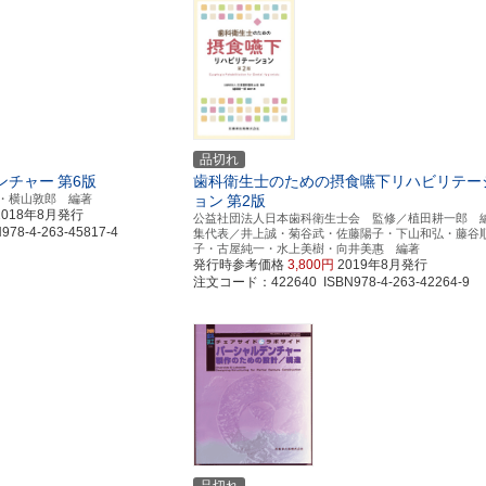
品切れ
ンチャー
第6版
歯科衛生士のための摂食嚥下リハビリテー
・横山敦郎 編著
ョン
第2版
2018年8月発行
公益社団法人日本歯科衛生士会 監修／植田耕一郎 
8-4-263-45817-4
集代表／井上誠・菊谷武・佐藤陽子・下山和弘・藤谷
子・古屋純一・水上美樹・向井美惠 編著
発行時参考価格
3,800円
2019年8月発行
注文コード：422640 ISBN978-4-263-42264-9