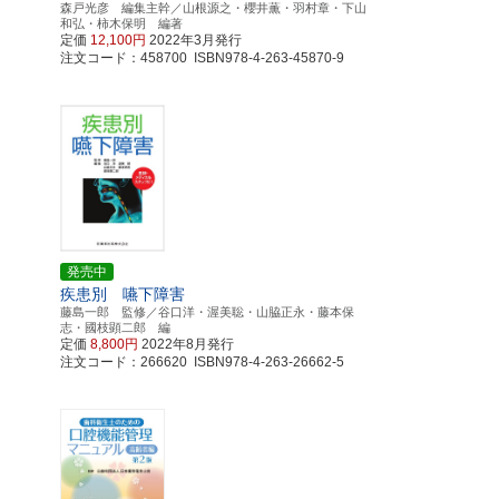
森戸光彦 編集主幹／山根源之・櫻井薫・羽村章・下山
和弘・柿木保明 編著
定価
12,100円
2022年3月発行
注文コード：458700 ISBN978-4-263-45870-9
発売中
・
疾患別 嚥下障害
藤島一郎 監修／谷口洋・渥美聡・山脇正永・藤本保
志・國枝顕二郎 編
定価
8,800円
2022年8月発行
注文コード：266620 ISBN978-4-263-26662-5