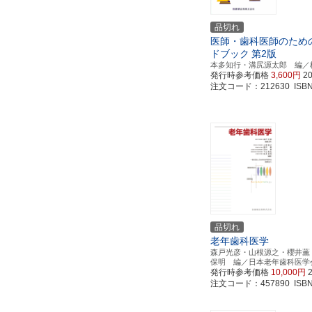
品切れ
医師・歯科医師のため
ドブック
第2版
本多知行・溝尻源太郎 編／
発行時参考価格
3,600円
2
注文コード：212630 ISBN97
品切れ
老年歯科医学
森戸光彦・山根源之・櫻井薫
保明 編／日本老年歯科医学
発行時参考価格
10,000円
注文コード：457890 ISBN97