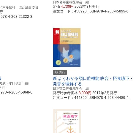
日本老年歯科医学会 編
定価
4,730円
2023年3月発行
／本多知行 ほか編集委員
注文コード：458990 ISBN978-4-263-45899-0
発行
8-4-263-21322-3
品切れ
版
新
よくわかる顎口腔機能
咬合・摂食嚥下
力廣・水口俊介 編
発音を理解する
発行
日本顎口腔機能学会 編
8-4-263-45868-6
発行時参考価格
8,000円
2017年2月発行
注文コード：444890 ISBN978-4-263-44489-4