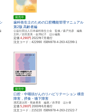
発売中
シ
歯科衛生士のための口腔機能管理マニュアル
第2版
高齢者編
編
公益社団法人日本歯科衛生士会 監修／森戸光彦 編集
主幹／吉田直美・金澤紀子 ほか編集
定価
4,290円
2022年7月発行
注文コード：422990 ISBN978-4-263-42299-1
発売中
口腔・中咽頭がんのリハビリテーション
構音
障害，摂食・嚥下障害
溝尻源太郎・熊倉勇美 編著／赤澤登 ほか著
定価
5,280円
2000年6月発行
注文コード：215220 ISBN978-4-263-21522-7