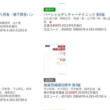
発売中
の
摂食・嚥下障害ハン
パーシャルデンチャーテクニック
第6版
大久保力廣・岡崎定司・馬場一美・山下秀一郎・横山
郎 編
梅﨑俊郎 ほか著
定価
9,900円
2021年9月発行
002年9月発行
注文コード：458650 ISBN978-4-263-45865-5
8-4-263-21263-9
品切れ
無歯顎補綴治療学
第3版
・羽村章・下山和弘・柿木
市川哲雄・大川周治・平井敏博・細井紀雄 編
会 編集協力
発行時参考価格
10,000円
2016年2月発行
2015年10月発行
注文コード：457920 ISBN978-4-263-45792-4
8-4-263-45789-4