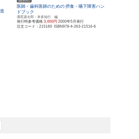
品切れ
ド
医師・歯科医師のための
摂食・嚥下障害ハン
構造
ドブック
溝尻源太郎・本多知行 編
発行時参考価格
3,400円
2000年5月発行
注文コード：215160 ISBN978-4-263-21516-6