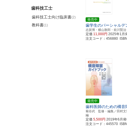
歯科技工士
歯科技工士向け臨床書
(2)
発売中
教科書
歯学生のパーシャルデ
(1)
志賀博・横山敦郎・前川賢治
定価
11,000円
2025年1月
注文コード：456880 ISBN97
発売中
歯科医師のための構音
菊谷武 監修・編集／田村
編
定価
5,500円
2019年6月
注文コード：445570 ISBN97