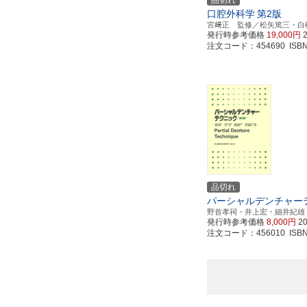
品切れ
口腔外科学
第2版
宮﨑正 監修／松矢篤三・白
発行時参考価格
19,000円
注文コード：454690 ISBN97
品切れ
パーシャルデンチャー
野首孝祠・井上宏・細井紀雄
発行時参考価格
8,000円
2
注文コード：456010 ISBN97