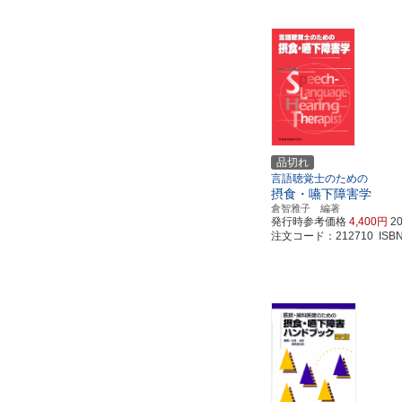
品切れ
言語聴覚士のための
摂食・嚥下障害学
倉智雅子 編著
発行時参考価格
4,400円
2
注文コード：212710 ISBN97