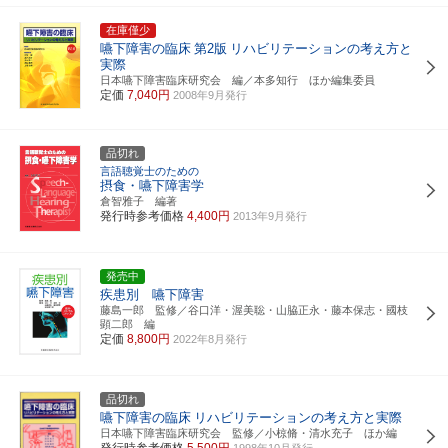
在庫僅少
嚥下障害の臨床
第2版
リハビリテーションの考え方と
実際
日本嚥下障害臨床研究会 編／本多知行 ほか編集委員
定価
7,040円
2008年9月発行
品切れ
言語聴覚士のための
摂食・嚥下障害学
倉智雅子 編著
発行時参考価格
4,400円
2013年9月発行
発売中
疾患別 嚥下障害
藤島一郎 監修／谷口洋・渥美聡・山脇正永・藤本保志・國枝
顕二郎 編
定価
8,800円
2022年8月発行
品切れ
嚥下障害の臨床
リハビリテーションの考え方と実際
日本嚥下障害臨床研究会 監修／小椋脩・清水充子 ほか編
発行時参考価格
5,500円
1998年10月発行