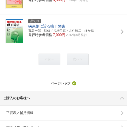
品切れ
疾患別に診る嚥下障害
藤島一郎 監修／片桐伯真・北住映二 ほか編
発行時参考価格
7,000円
2012年8月発行
< 前へ
次へ >
ご購入のお客様へ
正誤表／補足情報