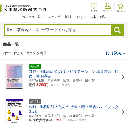
カテゴリ一覧
ランキング
新刊・これから出る本
雑誌
検索
商品一覧
7件中1件から7件までを表示
絞り込み »
発売中
口腔・中咽頭がんのリハビリテーション
構音障害，摂
食・嚥下障害
溝尻源太郎・熊倉勇美 編著／赤澤登 ほか著
定価
5,280円
2000年6月発行
品切れ
医師・歯科医師のための
摂食・嚥下障害ハンドブック
第2版
本多知行・溝尻源太郎 編／梅﨑俊郎 ほか著
発行時参考価格
3,600円
2002年9月発行