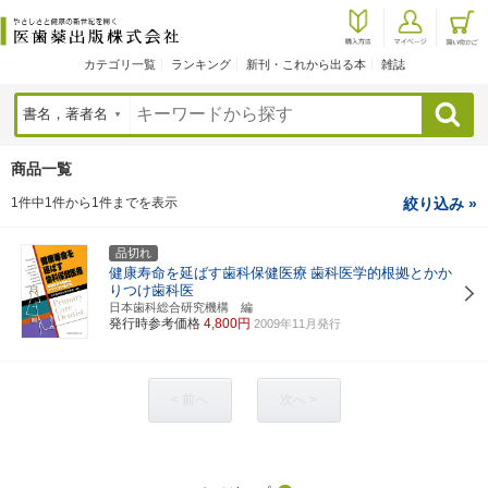
カテゴリ一覧
ランキング
新刊・これから出る本
雑誌
検索
商品一覧
1件中1件から1件までを表示
絞り込み »
品切れ
健康寿命を延ばす歯科保健医療
歯科医学的根拠とかか
りつけ歯科医
日本歯科総合研究機構 編
発行時参考価格
4,800円
2009年11月発行
< 前へ
次へ >