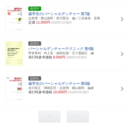
発売中
歯学生のパーシャルデンチャー
第7版
志賀博・横山敦郎・前川賢治 編／三谷春保 原著
定価
11,000円
2025年1月発行
品切れ
パーシャルデンチャーテクニック
第4版
野首孝祠・井上宏・細井紀雄・五十嵐順正 編
発行時参考価格
8,000円
2006年9月発行
品切れ
歯学生のパーシャルデンチャー
第6版
赤川安正・岡崎定司・志賀博・横山敦郎 編著
発行時参考価格
10,000円
2018年8月発行
< 前へ
次へ >