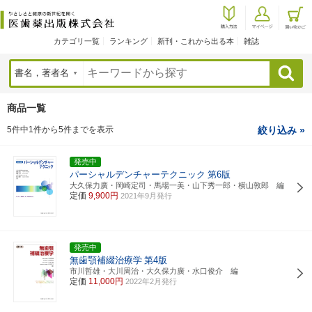
カテゴリ一覧
ランキング
新刊・これから出る本
雑誌
検索
商品一覧
5件中1件から5件までを表示
絞り込み »
発売中
パーシャルデンチャーテクニック
第6版
大久保力廣・岡崎定司・馬場一美・山下秀一郎・横山敦郎 編
定価
9,900円
2021年9月発行
発売中
無歯顎補綴治療学
第4版
市川哲雄・大川周治・大久保力廣・水口俊介 編
定価
11,000円
2022年2月発行