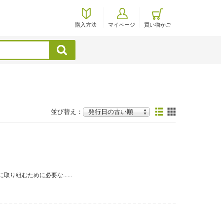
購入方法
マイページ
買い物かご
検索
並び替え：
組むために必要な......