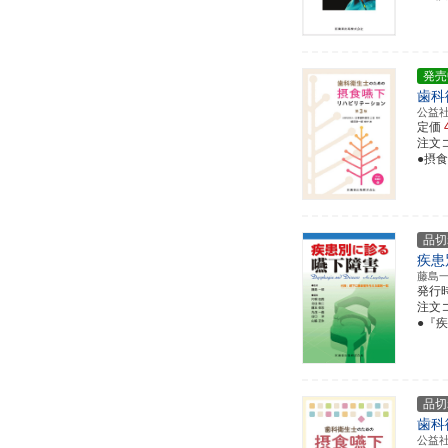
発売
歯科
公益
定価
注文コー
●摂
品切
疾患
藤島
発行
注文コー
●『
品切
歯科
公益