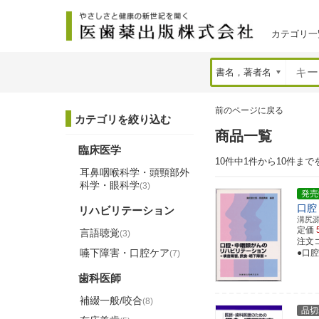
カテゴリ一
前のページに戻る
カテゴリを絞り込む
商品一覧
臨床医学
10件中1件から10件まで
耳鼻咽喉科学・頭頸部外
科学・眼科学
(3)
発売
口腔
リハビリテーション
溝尻
定価
言語聴覚
(3)
注文コー
嚥下障害・口腔ケア
●口
(7)
歯科医師
補綴一般/咬合
(8)
品切