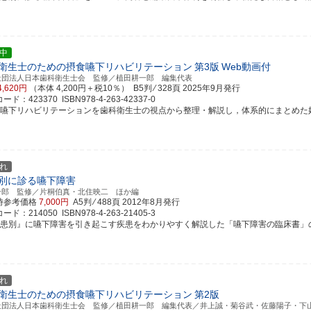
中
衛生士のための摂食嚥下リハビリテーション
第3版
Web動画付
社団法人日本歯科衛生士会 監修／植田耕一郎 編集代表
4,620円
（本体 4,200円＋税10％） B5判 ⁄ 328頁
2025年9月発行
ド：423370 ISBN978-4-263-42337-0
食嚥下リハビリテーションを歯科衛生士の視点から整理・解説し，体系的にまとめた好評書
れ
別に診る嚥下障害
一郎 監修／片桐伯真・北住映二 ほか編
時参考価格
7,000円
A5判 ⁄ 488頁
2012年8月発行
ド：214050 ISBN978-4-263-21405-3
疾患別』に嚥下障害を引き起こす疾患をわかりやすく解説した「嚥下障害の臨床書」
れ
衛生士のための摂食嚥下リハビリテーション
第2版
社団法人日本歯科衛生士会 監修／植田耕一郎 編集代表／井上誠・菊谷武・佐藤陽子・下