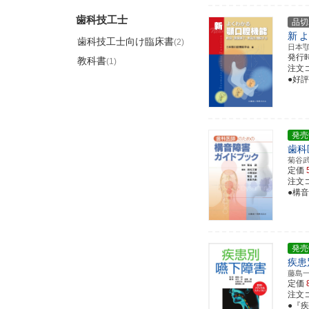
歯科技工士
品切
新
よ
歯科技工士向け臨床書
(2)
日本
発行
教科書
(1)
注文コー
●好
発売
歯科
菊谷
定価
注文コー
●構
発売
疾患
藤島
定価
注文コー
●『