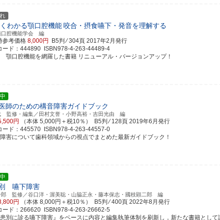
れ
くわかる顎口腔機能
咬合・摂食嚥下・発音を理解する
顎口腔機能学会 編
時参考価格
8,000円
B5判 ⁄ 304頁
2017年2月発行
ド：444890 ISBN978-4-263-44489-4
評 顎口腔機能を網羅した書籍 リニューアル・バージョンアップ！
中
医師のための構音障害ガイドブック
武 監修・編集／田村文誉・小野高裕・吉田光由 編
5,500円
（本体 5,000円＋税10％） B5判 ⁄ 128頁
2019年6月発行
ド：445570 ISBN978-4-263-44557-0
音障害について歯科領域からの視点でまとめた最新ガイドブック！
中
別 嚥下障害
一郎 監修／谷口洋・渥美聡・山脇正永・藤本保志・國枝顕二郎 編
8,800円
（本体 8,000円＋税10％） B5判 ⁄ 400頁
2022年8月発行
ド：266620 ISBN978-4-263-26662-5
疾患別に診る嚥下障害』をベースに内容と編集執筆体制を刷新し，新たな書籍として