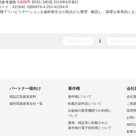
時参考価格
3,800円
B5判 ⁄ 280頁
2019年8月発行
ド：422640 ISBN978-4-263-42264-9
食嚥下リハビリテーションを歯科衛生士の視点から整理・解説し，基礎を体系的にまとめた
< 前のページ
1
次のページ >
パートナー様向け
著作権
会社
雑誌広告媒体資料
著作権について
会社
歯科関連産業会社一覧
転載許諾申請について
ご挨
出版物の教育機関での利用に
採用
ついて
お問
書籍・雑誌等に転載された
ABOU
著作物の電子的利用について
創業1