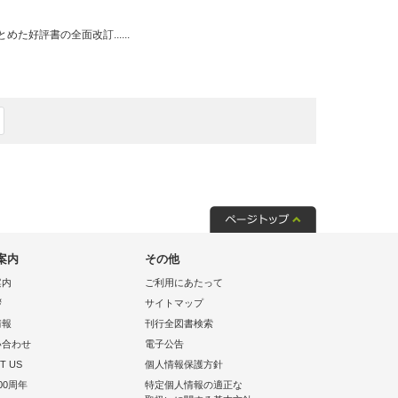
好評書の全面改訂......
案内
その他
案内
ご利用にあたって
拶
サイトマップ
情報
刊行全図書検索
い合わせ
電子公告
T US
個人情報保護方針
00周年
特定個人情報の適正な