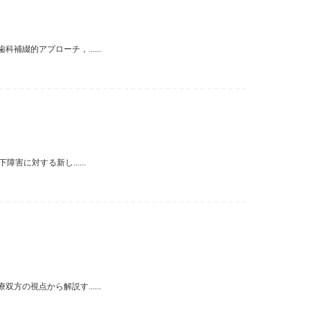
綴的アプローチ，......
に対する新し......
の視点から解説す......