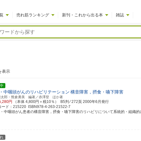
覧
売れ筋ランキング
新刊・これから出る本
雑誌
を表示
中
・中咽頭がんのリハビリテーション
構音障害，摂食・嚥下障害
源太郎・熊倉勇美 編著／赤澤登 ほか著
5,280円
（本体 4,800円＋税10％） B5判 ⁄ 272頁
2000年6月発行
ド：215220 ISBN978-4-263-21522-7
腔・中咽頭がん患者の構音障害，摂食・嚥下障害のリハビリについて系統的・組織的に取り
れ