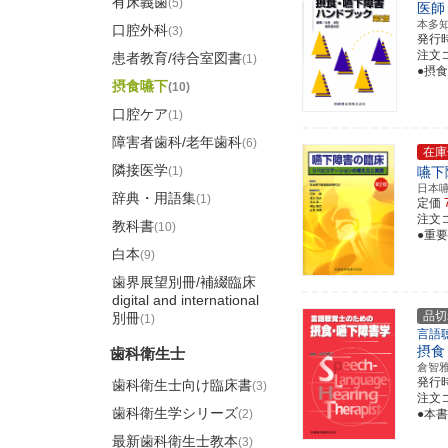
有床義歯
(5)
医師
本多
口腔外科
(3)
発行
注文コー
患者教育/待合室図書
(1)
●摂
摂食嚥下
(10)
口腔ケア
(1)
障害者歯科/老年歯科
(6)
在庫
隣接医学
(1)
嚥下
日本
辞典・用語集
(1)
定価
注文コー
教科書
(10)
●重
白本
(9)
歯界展望別冊/補綴臨床
digital and international
品切
別冊
(1)
言語
摂食
歯科衛生士
倉智
発行
歯科衛生士向け臨床書
(3)
注文コー
歯科衛生学シリーズ
(2)
●本
最新歯科衛生士教本
(3)