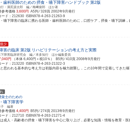
・歯科医師のための
摂食・嚥下障害ハンドブック
第2版
知行・溝尻源太郎 編／梅﨑俊郎 ほか著
時参考価格
3,600円
A5判 ⁄ 328頁
2002年9月発行
ド：212630 ISBN978-4-263-21263-9
食・嚥下障害の臨床に携わる医師・歯科医師のために，口腔ケア，摂食・嚥下訓練，歯科補
僅少
障害の臨床
第2版
リハビリテーションの考え方と実際
嚥下障害臨床研究会 編／本多知行 ほか編集委員
7,040円
（本体 6,400円＋税10％） B5判 ⁄ 410頁
2008年9月発行
ド：213220 ISBN978-4-263-21322-3
要と思われる基本的な考え方は初版内容を極力踏襲し，この10年間で定着してきた嚥下障害
れ
聴覚士のための
・嚥下障害学
雅子 編著
時参考価格
4,400円
B5判 ⁄ 274頁
2013年9月発行
ド：212710 ISBN978-4-263-21271-4
書は成人・高齢者の摂食・嚥下障害を中心に取り上げ，必要な知識・情報を教育・医療双方