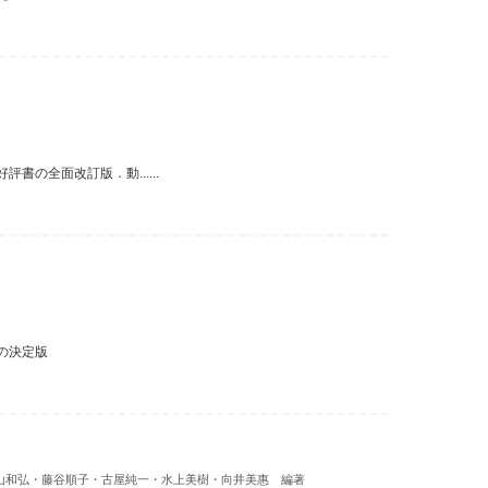
の全面改訂版．動......
の決定版
山和弘・藤谷順子・古屋純一・水上美樹・向井美惠 編著