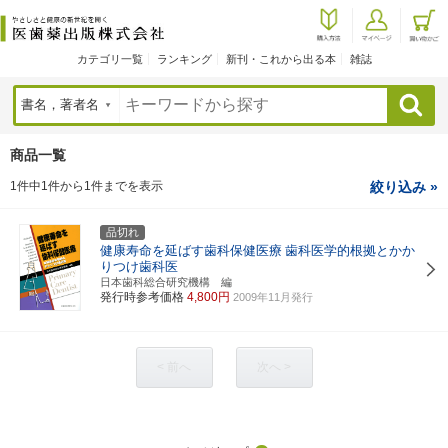
カテゴリ一覧
ランキング
新刊・これから出る本
雑誌
検索
商品一覧
1件中1件から1件までを表示
絞り込み »
品切れ
健康寿命を延ばす歯科保健医療
歯科医学的根拠とかか
りつけ歯科医
日本歯科総合研究機構 編
発行時参考価格
4,800円
2009年11月発行
< 前へ
次へ >