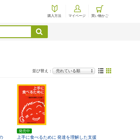
購入方法
マイページ
買い物かご
検索
並び替え：
発売中
の
上手に食べるために
発達を理解した支援