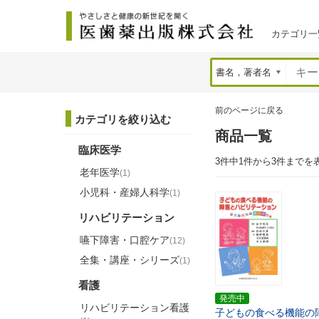
カテゴリ一
前のページに戻る
カテゴリを絞り込む
商品一覧
臨床医学
3件中1件から3件までを
老年医学
(1)
小児科・産婦人科学
(1)
リハビリテーション
嚥下障害・口腔ケア
(12)
全集・講座・シリーズ
(1)
看護
発売中
リハビリテーション看護
子どもの食べる機能の