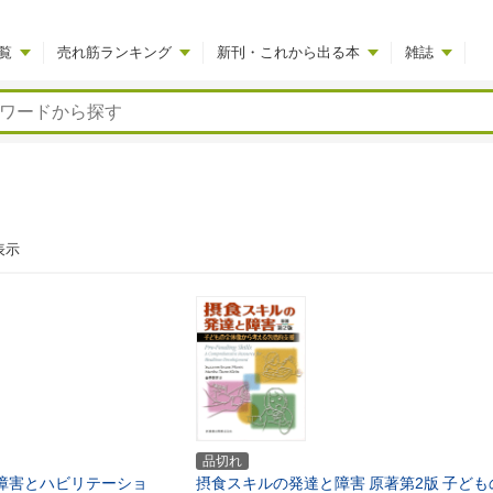
覧
売れ筋ランキング
新刊・これから出る本
雑誌
表示
品切れ
障害とハビリテーショ
摂食スキルの発達と障害
原著第2版
子ども