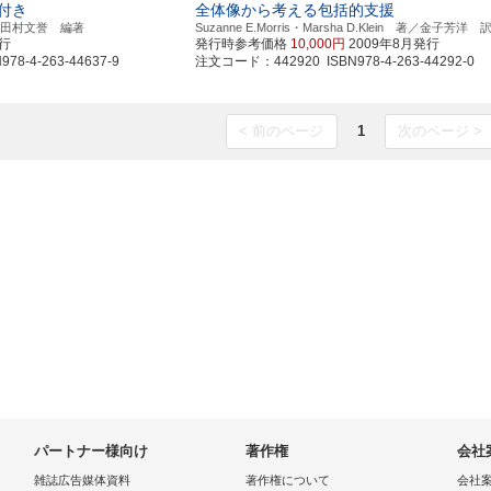
付き
全体像から考える包括的支援
修／田村文誉 編著
Suzanne E.Morris・Marsha D.Klein 著／金子芳洋 
発行
発行時参考価格
10,000円
2009年8月発行
8-4-263-44637-9
注文コード：442920 ISBN978-4-263-44292-0
< 前のページ
1
次のページ >
パートナー様向け
著作権
会社
雑誌広告媒体資料
著作権について
会社