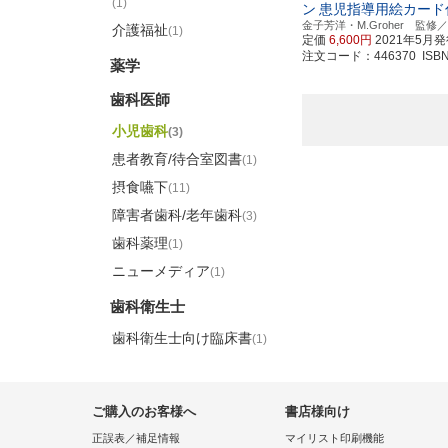
(1)
ン
患児指導用絵カード
金子芳洋・M.Groher 監
介護福祉
(1)
定価
6,600円
2021年5月
注文コード：446370 ISBN97
薬学
歯科医師
小児歯科
(3)
患者教育/待合室図書
(1)
摂食嚥下
(11)
障害者歯科/老年歯科
(3)
歯科薬理
(1)
ニューメディア
(1)
歯科衛生士
歯科衛生士向け臨床書
(1)
ご購入のお客様へ
書店様向け
正誤表／補足情報
マイリスト印刷機能