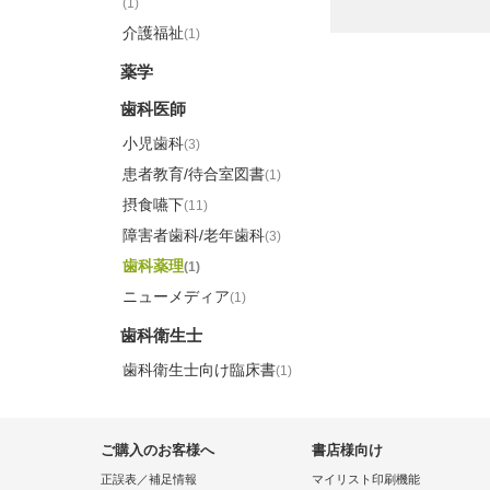
(1)
介護福祉
(1)
薬学
歯科医師
小児歯科
(3)
患者教育/待合室図書
(1)
摂食嚥下
(11)
障害者歯科/老年歯科
(3)
歯科薬理
(1)
ニューメディア
(1)
歯科衛生士
歯科衛生士向け臨床書
(1)
ご購入のお客様へ
書店様向け
正誤表／補足情報
マイリスト印刷機能