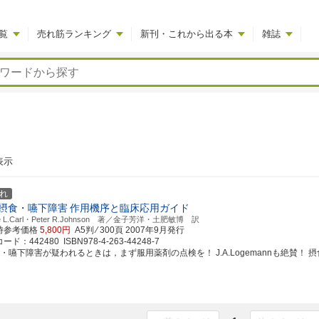
覧
売れ筋ランキング
新刊・これから出る本
雑誌
表示
れ
摂食・嚥下障害
作用機序と臨床応用ガイド
tte L.Carl・Peter R.Johnson 著／金子芳洋・土肥敏博 訳
時参考価格
5,800円
A5判 ⁄ 300頁
2007年9月発行
ド：442480 ISBN978-4-263-44248-7
・嚥下障害が疑われるときは，まず服用薬剤の点検を！ J.A.Logemannも絶賛！ 摂食・嚥