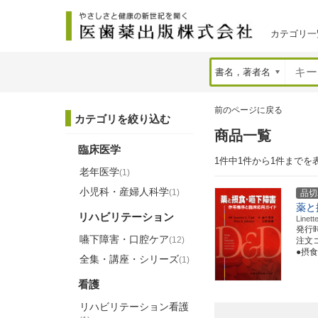
カテゴリ一
前のページに戻る
カテゴリを絞り込む
商品一覧
臨床医学
1件中1件から1件までを
老年医学
(1)
小児科・産婦人科学
(1)
品切
薬と
リハビリテーション
Line
発行
嚥下障害・口腔ケア
(12)
注文コー
●摂食
全集・講座・シリーズ
(1)
看護
リハビリテーション看護