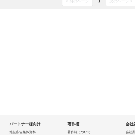
< 前のページ
1
次のページ >
パートナー様向け
著作権
会社
雑誌広告媒体資料
著作権について
会社