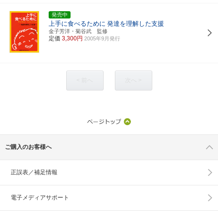
発売中
上手に食べるために
発達を理解した支援
金子芳洋・菊谷武 監修
定価
3,300円
2005年9月発行
< 前へ
次へ >
ご購入のお客様へ
正誤表／補足情報
電子メディアサポート