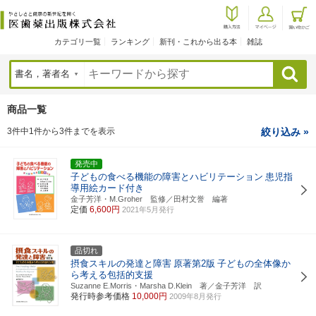
カテゴリ一覧
ランキング
新刊・これから出る本
雑誌
検索
商品一覧
3件中1件から3件までを表示
絞り込み »
発売中
子どもの食べる機能の障害とハビリテーション
患児指
導用絵カード付き
金子芳洋・M.Groher 監修／田村文誉 編著
定価
6,600円
2021年5月発行
品切れ
摂食スキルの発達と障害
原著第2版
子どもの全体像か
ら考える包括的支援
Suzanne E.Morris・Marsha D.Klein 著／金子芳洋 訳
発行時参考価格
10,000円
2009年8月発行