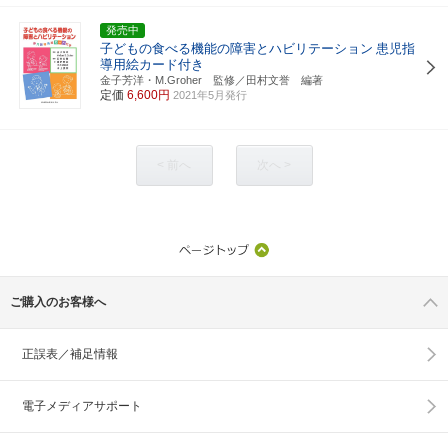
発売中
子どもの食べる機能の障害とハビリテーション
患児指
導用絵カード付き
金子芳洋・M.Groher 監修／田村文誉 編著
定価
6,600円
2021年5月発行
< 前へ
次へ >
ご購入のお客様へ
正誤表／補足情報
電子メディアサポート