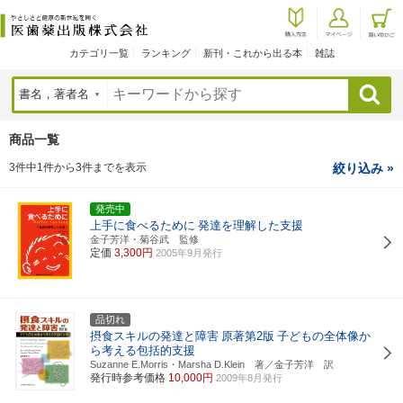
カテゴリ一覧
ランキング
新刊・これから出る本
雑誌
検索
商品一覧
3件中1件から3件までを表示
絞り込み »
発売中
上手に食べるために
発達を理解した支援
金子芳洋・菊谷武 監修
定価
3,300円
2005年9月発行
品切れ
摂食スキルの発達と障害
原著第2版
子どもの全体像か
ら考える包括的支援
Suzanne E.Morris・Marsha D.Klein 著／金子芳洋 訳
発行時参考価格
10,000円
2009年8月発行