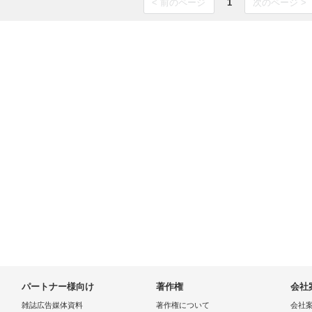
< 前のページ
1
次のページ >
パートナー様向け
著作権
会社
雑誌広告媒体資料
著作権について
会社