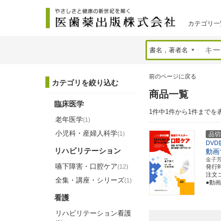
カテゴリ一
前のページに戻る
カテゴリを絞り込む
商品一覧
臨床医学
1件中1件から1件までを
老年医学
(1)
小児科・産婦人科学
(1)
品切
DVD
リハビリテーション
動画
金子
嚥下障害・口腔ケア
(12)
発行
注文コー
全集・講座・シリーズ
(1)
●動
看護
リハビリテーション看護