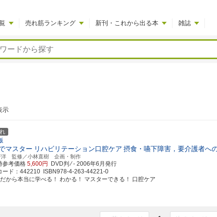
覧
売れ筋ランキング
新刊・これから出る本
雑誌
表示
れ
版
でマスター
リハビリテーション口腔ケア
摂食・嚥下障害，要介護者へ
芳洋 監修／小林直樹 企画・制作
時参考価格
5,600円
DVD判 ⁄ -
2006年6月発行
ド：442210 ISBN978-4-263-44221-0
画だから本当に学べる！ わかる！ マスターできる！ 口腔ケア