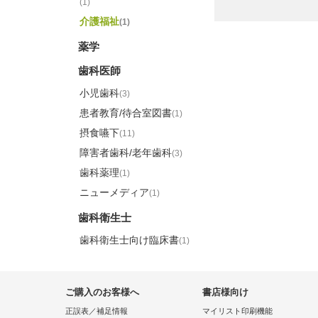
(1)
介護福祉
(1)
薬学
歯科医師
小児歯科
(3)
患者教育/待合室図書
(1)
摂食嚥下
(11)
障害者歯科/老年歯科
(3)
歯科薬理
(1)
ニューメディア
(1)
歯科衛生士
歯科衛生士向け臨床書
(1)
ご購入のお客様へ
書店様向け
正誤表／補足情報
マイリスト印刷機能