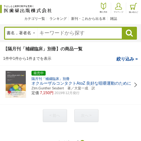
カテゴリ一覧
ランキング
新刊・これから出る本
雑誌
検索
【隔月刊「補綴臨床」別冊】の商品一覧
1件中1件から1件までを表示
絞り込み »
発売中
隔月刊「補綴臨床」別冊
オクルーザルコンタクトAtoZ
良好な咀嚼運動のために
Ztm.Gunther Seubert 著／大畠一成 訳
定価
7,150円
2019年12月発行
< 前へ
次へ >