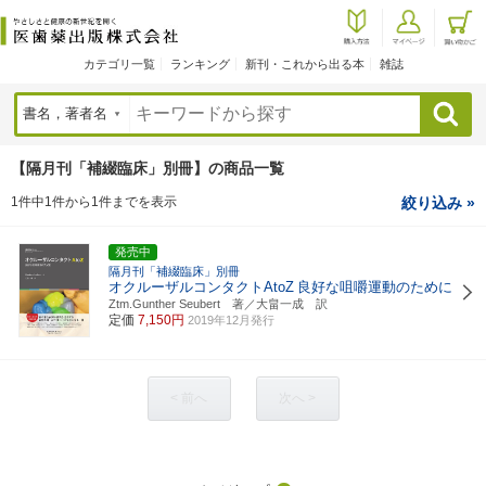
カテゴリ一覧
ランキング
新刊・これから出る本
雑誌
検索
【隔月刊「補綴臨床」別冊】の商品一覧
1件中1件から1件までを表示
絞り込み »
発売中
隔月刊「補綴臨床」別冊
オクルーザルコンタクトAtoZ
良好な咀嚼運動のために
Ztm.Gunther Seubert 著／大畠一成 訳
定価
7,150円
2019年12月発行
< 前へ
次へ >