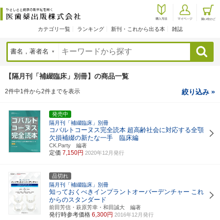
カテゴリ一覧
ランキング
新刊・これから出る本
雑誌
検索
【隔月刊「補綴臨床」別冊】の商品一覧
2件中1件から2件までを表示
絞り込み »
発売中
隔月刊「補綴臨床」別冊
コバルトコーヌス完全読本
超高齢社会に対応する全顎
欠損補綴の新たな一手 臨床編
CK.Party 編著
定価
7,150円
2020年12月発行
品切れ
隔月刊「補綴臨床」別冊
知っておくべきインプラントオーバーデンチャー
これ
からのスタンダード
前田芳信・萩原芳幸・和田誠大 編著
発行時参考価格
6,300円
2016年12月発行