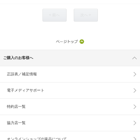
< 前へ
次へ >
ご購入のお客様へ
正誤表／補足情報
電子メディアサポート
特約店一覧
協力店一覧
オンラインショップの
返品について