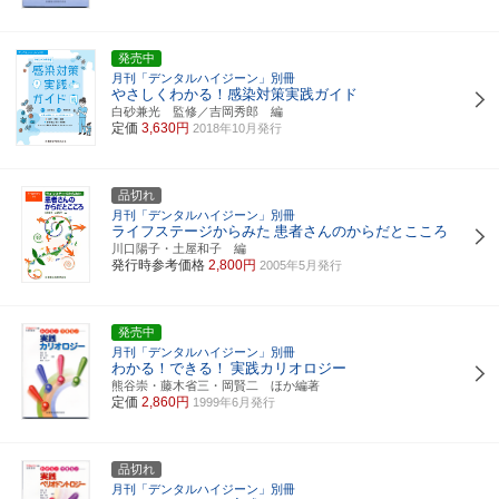
発売中
月刊「デンタルハイジーン」別冊
やさしくわかる！感染対策実践ガイド
白砂兼光 監修／吉岡秀郎 編
定価
3,630円
2018年10月発行
品切れ
月刊「デンタルハイジーン」別冊
ライフステージからみた
患者さんのからだとこころ
川口陽子・土屋和子 編
発行時参考価格
2,800円
2005年5月発行
発売中
月刊「デンタルハイジーン」別冊
わかる！できる！
実践カリオロジー
熊谷崇・藤木省三・岡賢二 ほか編著
定価
2,860円
1999年6月発行
品切れ
月刊「デンタルハイジーン」別冊