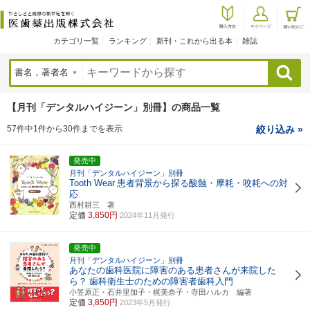
カテゴリ一覧
ランキング
新刊・これから出る本
雑誌
検索
【月刊「デンタルハイジーン」別冊】の商品一覧
57件中1件から30件までを表示
絞り込み »
発売中
月刊「デンタルハイジーン」別冊
Tooth Wear
患者背景から探る酸蝕・摩耗・咬耗への対
応
西村耕三 著
定価
3,850円
2024年11月発行
発売中
月刊「デンタルハイジーン」別冊
あなたの歯科医院に障害のある患者さんが来院した
ら？
歯科衛生士のための障害者歯科入門
小笠原正・石井里加子・梶美奈子・寺田ハルカ 編著
定価
3,850円
2023年5月発行