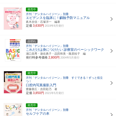
発売中
月刊「デンタルハイジーン」別冊
エビデンスを臨床に！齲蝕予防マニュアル
眞木吉信・石塚洋一 編著
定価
3,630円
2019年8月発行
品切れ
月刊「デンタルハイジーン」別冊
これだけは身につけたい
診療室のベーシックワーク
浦口昌秀・遊佐典子・品田和美・蔭原桂子 編
発行時参考価格
2,800円
2004年5月発行
発売中
月刊「デンタルハイジーン」別冊 すぐできる！ずっと役立
つ！
口腔内写真撮影入門
齋藤善広・吉田彩乃 著
定価
3,850円
2021年5月発行
発売中
月刊「デンタルハイジーン」別冊
セルフケアの本