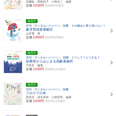
佐藤聡・両角祐子・小牧令二 編著
定価
3,630円
2018年6月発行
発売中
月刊「デンタルハイジーン」別冊 その痛みに寄り添いたい！
象牙質知覚過敏症
山本寛 著
定価
3,850円
2022年6月発行
発売中
月刊「デンタルハイジーン」別冊 どうして？どうする？
診療室からはじまる高齢者歯科
戸原玄 編著
定価
3,630円
2020年11月発行
発売中
月刊「デンタルハイジーン」別冊
プロケアの本
新田浩・茂木美保・小林宏明 編著
定価
3,630円
2017年11月発行