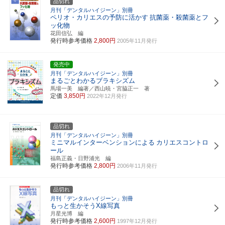
品切れ
月刊「デンタルハイジーン」別冊
ペリオ・カリエスの予防に活かす
抗菌薬・殺菌薬とフ
ッ化物
花田信弘 編
発行時参考価格
2,800円
2005年11月発行
発売中
月刊「デンタルハイジーン」別冊
まるごとわかるブラキシズム
馬場一美 編著／西山暁・宮脇正一 著
定価
3,850円
2022年12月発行
品切れ
月刊「デンタルハイジーン」別冊
ミニマルインターベンションによる
カリエスコントロ
ール
福島正義・日野浦光 編
発行時参考価格
2,800円
2006年11月発行
品切れ
月刊「デンタルハイジーン」別冊
もっと生かそうX線写真
月星光博 編
発行時参考価格
2,600円
1997年12月発行