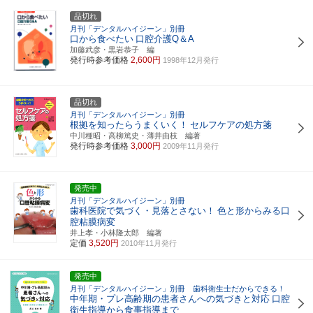
品切れ
月刊「デンタルハイジーン」別冊
口から食べたい
口腔介護Q＆A
加藤武彦・黒岩恭子 編
発行時参考価格
2,600円
1998年12月発行
品切れ
月刊「デンタルハイジーン」別冊
根拠を知ったらうまくいく！
セルフケアの処方箋
中川種昭・高柳篤史・薄井由枝 編著
発行時参考価格
3,000円
2009年11月発行
発売中
月刊「デンタルハイジーン」別冊
歯科医院で気づく・見落とさない！
色と形からみる口
腔粘膜病変
井上孝・小林隆太郎 編著
定価
3,520円
2010年11月発行
発売中
月刊「デンタルハイジーン」別冊 歯科衛生士だからできる！
中年期・プレ高齢期の患者さんへの気づきと対応
口腔
衛生指導から食事指導まで