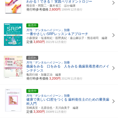
わかる！できる！
実践ペリオドントロジー
熊谷崇・岡賢二・藤木省三 ほか編著
発行時参考価格
2,600円
1999年12月発行
発売中
月刊「デンタルハイジーン」別冊
一番やさしいSRPレッスン＆アプローチ
小森朋栄・塩浦有紀・筋野真紀・遠山麻以子・熊谷靖司 編著
定価
3,850円
2021年12月発行
品切れ
月刊「デンタルハイジーン」別冊
義歯をみる 口をみる 人をみる
義歯装着患者のメイ
ンテナンス
亀田行雄・加藤正治 編著
発行時参考価格
3,200円
2012年11月発行
発売中
月刊「デンタルハイジーン」別冊
健康で美しい口腔をつくる
歯科衛生士のための審美歯
科入門
宮崎真至・北原信也・天川由美子 編著
定価
3,300円
2008年11月発行