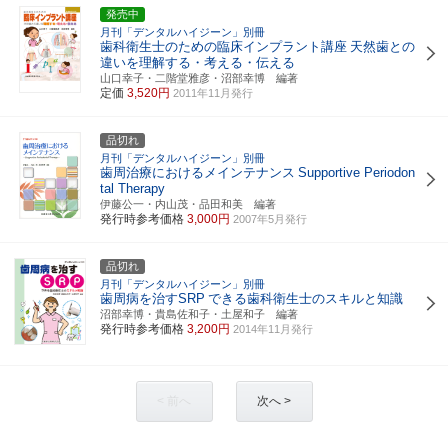
発売中
月刊「デンタルハイジーン」別冊
歯科衛生士のための臨床インプラント講座
天然歯との
違いを理解する・考える・伝える
山口幸子・二階堂雅彦・沼部幸博 編著
定価
3,520円
2011年11月発行
品切れ
月刊「デンタルハイジーン」別冊
歯周治療におけるメインテナンス
Supportive Periodon
tal Therapy
伊藤公一・内山茂・品田和美 編著
発行時参考価格
3,000円
2007年5月発行
品切れ
月刊「デンタルハイジーン」別冊
歯周病を治すSRP
できる歯科衛生士のスキルと知識
沼部幸博・貴島佐和子・土屋和子 編著
発行時参考価格
3,200円
2014年11月発行
< 前へ
次へ >