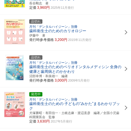
長谷剛志 著
定価
3,960円
2025年11月発行
品切れ
月刊「デンタルハイジーン」別冊
歯科衛生士のためのカリオロジー
伊藤中 著
発行時参考価格
3,200円
2015年11月発行
品切れ
月刊「デンタルハイジーン」別冊
歯科衛生士のためのペリオドンタルメディシン
全身の
健康と歯周病とのかかわり
沼部幸博・和泉雄一 編著
発行時参考価格
3,000円
2009年5月発行
発売中
月刊「デンタルハイジーン」別冊
歯科衛生士のための
子どもの“みかた”まるわかりブッ
ク
犬塚勝昭・有田信一・土岐志麻・渡辺直彦 編著／全国小児歯
科開業医会 監修
定価
3,630円
2017年5月発行