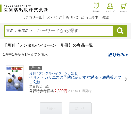
カテゴリ一覧
ランキング
新刊・これから出る本
雑誌
検索
【月刊「デンタルハイジーン」別冊】の商品一覧
1件中1件から1件までを表示
絞り込み »
品切れ
月刊「デンタルハイジーン」別冊
ペリオ・カリエスの予防に活かす
抗菌薬・殺菌薬とフ
ッ化物
花田信弘 編
発行時参考価格
2,800円
2005年11月発行
< 前へ
次へ >