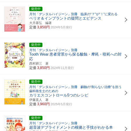
発売中
月刊「デンタルハイジーン」別冊 臨床の“？”が“！”に変わる
ペリオ＆インプラントの疑問とエビデンス
大月基弘 編著
定価
3,850円
2024年5月発行
発売中
月刊「デンタルハイジーン」別冊
Tooth Wear
患者背景から探る酸蝕・摩耗・咬耗への対
応
西村耕三 著
定価
3,850円
2024年11月発行
発売中
月刊「デンタルハイジーン」別冊 齲蝕の“削らない治療”を担う
歯科衛生士のための
カリエスコントロール5つのレシピ
伊藤直人 著
定価
3,960円
2025年5月発行
発売中
月刊「デンタルハイジーン」別冊
超音波デブライドメントの根拠と手技がわかる本