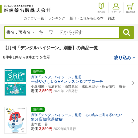
カテゴリ一覧
ランキング
新刊・これから出る本
雑誌
検索
【月刊「デンタルハイジーン」別冊】の商品一覧
8件中1件から8件までを表示
絞り込み »
発売中
月刊「デンタルハイジーン」別冊
一番やさしいSRPレッスン＆アプローチ
小森朋栄・塩浦有紀・筋野真紀・遠山麻以子・熊谷靖司 編著
定価
3,850円
2021年12月発行
発売中
月刊「デンタルハイジーン」別冊 その痛みに寄り添いたい！
象牙質知覚過敏症
山本寛 著
定価
3,850円
2022年6月発行