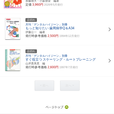
加藤雄大・小森朋栄 編著
定価
3,960円
2026年5月発行
品切れ
月刊「デンタルハイジーン」別冊
もっと知りたい
歯周病学Q＆A34
伊藤公一 編著
発行時参考価格
2,500円
1994年12月発行
品切れ
月刊「デンタルハイジーン」別冊
すぐ役立つ
スケーリング・ルートプレーニング
山岸貴美恵 編
発行時参考価格
2,600円
1997年7月発行
< 前へ
次へ >