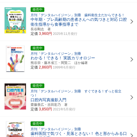
発売中
月刊「デンタルハイジーン」別冊 歯科衛生士だからできる！
中年期・プレ高齢期の患者さんへの気づきと対応
口腔
衛生指導から食事指導まで
長谷剛志 著
定価
3,960円
2025年11月発行
発売中
月刊「デンタルハイジーン」別冊
わかる！できる！
実践カリオロジー
熊谷崇・藤木省三・岡賢二 ほか編著
定価
2,860円
1999年6月発行
発売中
月刊「デンタルハイジーン」別冊 すぐできる！ずっと役立
つ！
口腔内写真撮影入門
齋藤善広・吉田彩乃 著
定価
3,850円
2021年5月発行
発売中
月刊「デンタルハイジーン」別冊
歯科医院で気づく・見落とさない！
色と形からみる口