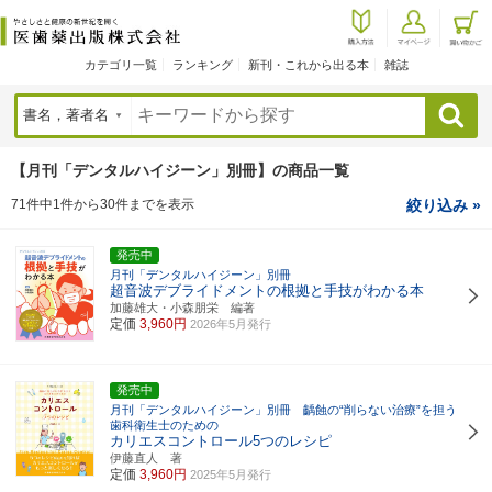
カテゴリ一覧
ランキング
新刊・これから出る本
雑誌
検索
【月刊「デンタルハイジーン」別冊】の商品一覧
71件中1件から30件までを表示
絞り込み »
発売中
月刊「デンタルハイジーン」別冊
超音波デブライドメントの根拠と手技がわかる本
加藤雄大・小森朋栄 編著
定価
3,960円
2026年5月発行
発売中
月刊「デンタルハイジーン」別冊 齲蝕の“削らない治療”を担う
歯科衛生士のための
カリエスコントロール5つのレシピ
伊藤直人 著
定価
3,960円
2025年5月発行