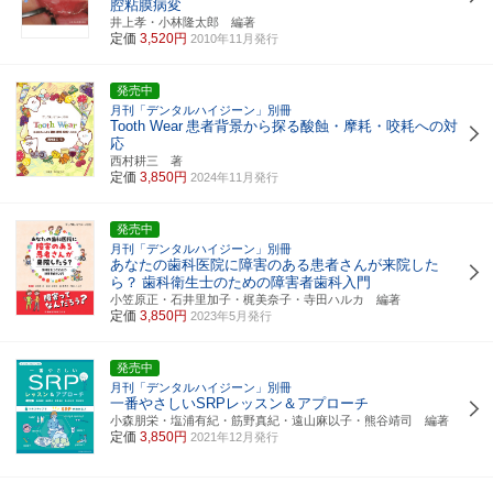
腔粘膜病変
井上孝・小林隆太郎 編著
定価
3,520円
2010年11月発行
発売中
月刊「デンタルハイジーン」別冊
Tooth Wear
患者背景から探る酸蝕・摩耗・咬耗への対
応
西村耕三 著
定価
3,850円
2024年11月発行
発売中
月刊「デンタルハイジーン」別冊
あなたの歯科医院に障害のある患者さんが来院した
ら？
歯科衛生士のための障害者歯科入門
小笠原正・石井里加子・梶美奈子・寺田ハルカ 編著
定価
3,850円
2023年5月発行
発売中
月刊「デンタルハイジーン」別冊
一番やさしいSRPレッスン＆アプローチ
小森朋栄・塩浦有紀・筋野真紀・遠山麻以子・熊谷靖司 編著
定価
3,850円
2021年12月発行