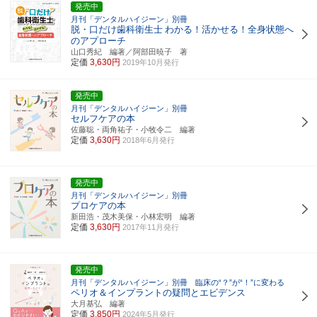
発売中
月刊「デンタルハイジーン」別冊
脱・口だけ歯科衛生士
わかる！活かせる！全身状態へ
のアプローチ
山口秀紀 編著／阿部田暁子 著
定価
3,630円
2019年10月発行
発売中
月刊「デンタルハイジーン」別冊
セルフケアの本
佐藤聡・両角祐子・小牧令二 編著
定価
3,630円
2018年6月発行
発売中
月刊「デンタルハイジーン」別冊
プロケアの本
新田浩・茂木美保・小林宏明 編著
定価
3,630円
2017年11月発行
発売中
月刊「デンタルハイジーン」別冊 臨床の“？”が“！”に変わる
ペリオ＆インプラントの疑問とエビデンス
大月基弘 編著
定価
3,850円
2024年5月発行