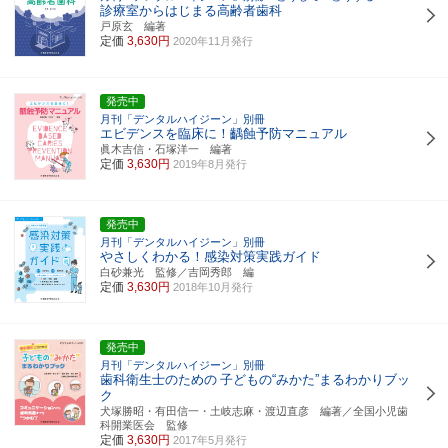
診療室からはじまる高齢者歯科
戸原玄 編著
定価
3,630円
2020年11月発行
発売中
月刊「デンタルハイジーン」別冊
エビデンスを臨床に！齲蝕予防マニュアル
眞木吉信・石塚洋一 編著
定価
3,630円
2019年8月発行
発売中
月刊「デンタルハイジーン」別冊
やさしくわかる！感染対策実践ガイド
白砂兼光 監修／吉岡秀郎 編
定価
3,630円
2018年10月発行
発売中
月刊「デンタルハイジーン」別冊
歯科衛生士のための
子どもの“みかた”まるわかりブッ
ク
犬塚勝昭・有田信一・土岐志麻・渡辺直彦 編著／全国小児歯
科開業医会 監修
定価
3,630円
2017年5月発行