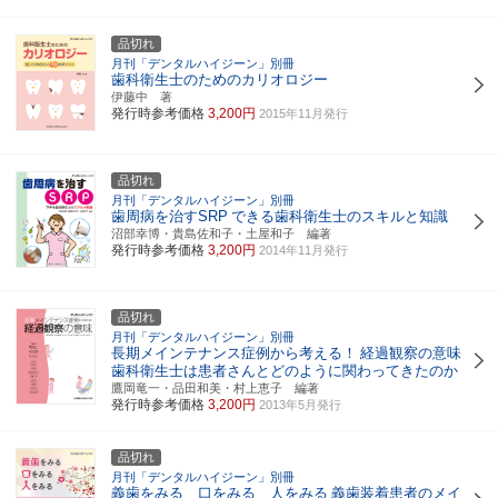
品切れ
月刊「デンタルハイジーン」別冊
歯科衛生士のためのカリオロジー
伊藤中 著
発行時参考価格
3,200円
2015年11月発行
品切れ
月刊「デンタルハイジーン」別冊
歯周病を治すSRP
できる歯科衛生士のスキルと知識
沼部幸博・貴島佐和子・土屋和子 編著
発行時参考価格
3,200円
2014年11月発行
品切れ
月刊「デンタルハイジーン」別冊
長期メインテナンス症例から考える！
経過観察の意味
歯科衛生士は患者さんとどのように関わってきたのか
鷹岡竜一・品田和美・村上恵子 編著
発行時参考価格
3,200円
2013年5月発行
品切れ
月刊「デンタルハイジーン」別冊
義歯をみる 口をみる 人をみる
義歯装着患者のメイ