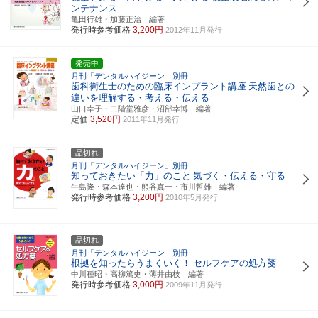
ンテナンス
亀田行雄・加藤正治 編著
発行時参考価格
3,200円
2012年11月発行
発売中
月刊「デンタルハイジーン」別冊
歯科衛生士のための臨床インプラント講座
天然歯との
違いを理解する・考える・伝える
山口幸子・二階堂雅彦・沼部幸博 編著
定価
3,520円
2011年11月発行
品切れ
月刊「デンタルハイジーン」別冊
知っておきたい「力」のこと
気づく・伝える・守る
牛島隆・森本達也・熊谷真一・市川哲雄 編著
発行時参考価格
3,200円
2010年5月発行
品切れ
月刊「デンタルハイジーン」別冊
根拠を知ったらうまくいく！
セルフケアの処方箋
中川種昭・高柳篤史・薄井由枝 編著
発行時参考価格
3,000円
2009年11月発行