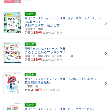
発売中
月刊「デンタルハイジーン」別冊 評価・治療・メインテナン
スに役立つ！
資料のとり方・活かし方
浅賀庸平 編著
定価
3,850円
2023年12月発行
発売中
月刊「デンタルハイジーン」別冊
まるごとわかるブラキシズム
馬場一美 編著／西山暁・宮脇正一 著
定価
3,850円
2022年12月発行
発売中
月刊「デンタルハイジーン」別冊 その痛みに寄り添いたい！
象牙質知覚過敏症
山本寛 著
定価
3,850円
2022年6月発行
発売中
月刊「デンタルハイジーン」別冊 どうして？どうする？