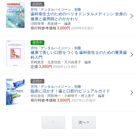
品切れ
月刊「デンタルハイジーン」別冊
歯科衛生士のためのペリオドンタルメディシン
全身の
健康と歯周病とのかかわり
沼部幸博・和泉雄一 編著
発行時参考価格
3,000円
2009年5月発行
発売中
月刊「デンタルハイジーン」別冊
健康で美しい口腔をつくる
歯科衛生士のための審美歯
科入門
宮崎真至・北原信也・天川由美子 編著
定価
3,300円
2008年11月発行
品切れ
月刊「デンタルハイジーン」別冊
臨床に活かす！歯と口腔のビジュアルガイド
井出吉信・阿部伸一・小林明子・村上恵子 編著
発行時参考価格
3,000円
2007年11月発行
< 前へ
次へ >