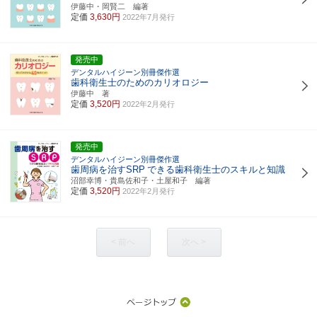
伊藤中・岡賢二 編著
定価
3,630円
2022年7月発行
発売中
デンタルハイジーン別冊傑作選
歯科衛生士のためのカリオロジー
伊藤中 著
定価
3,520円
2022年2月発行
発売中
デンタルハイジーン別冊傑作選
歯周病を治すSRP
できる歯科衛生士のスキルと知識
沼部幸博・貴島佐和子・土屋和子 編著
定価
3,520円
2022年2月発行
< 前へ
次へ >