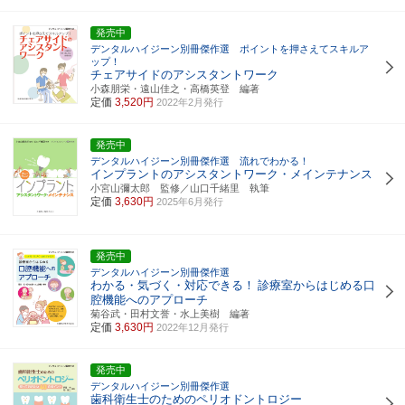
発売中
デンタルハイジーン別冊傑作選 ポイントを押さえてスキルア
ップ！
チェアサイドのアシスタントワーク
小森朋栄・遠山佳之・高橋英登 編著
定価
3,520円
2022年2月発行
発売中
デンタルハイジーン別冊傑作選 流れでわかる！
インプラントのアシスタントワーク・メインテナンス
小宮山彌太郎 監修／山口千緒里 執筆
定価
3,630円
2025年6月発行
発売中
デンタルハイジーン別冊傑作選
わかる・気づく・対応できる！
診療室からはじめる口
腔機能へのアプローチ
菊谷武・田村文誉・水上美樹 編著
定価
3,630円
2022年12月発行
発売中
デンタルハイジーン別冊傑作選
歯科衛生士のためのペリオドントロジー