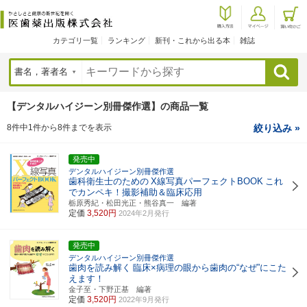
カテゴリ一覧
ランキング
新刊・これから出る本
雑誌
検索
【デンタルハイジーン別冊傑作選】の商品一覧
8件中1件から8件までを表示
絞り込み »
発売中
デンタルハイジーン別冊傑作選
歯科衛生士のための
X線写真パーフェクトBOOK
これ
でカンペキ！撮影補助＆臨床応用
栃原秀紀・松田光正・熊谷真一 編著
定価
3,520円
2024年2月発行
発売中
デンタルハイジーン別冊傑作選
歯肉を読み解く
臨床×病理の眼から歯肉の“なぜ”にこた
えます！
金子至・下野正基 編著
定価
3,520円
2022年9月発行