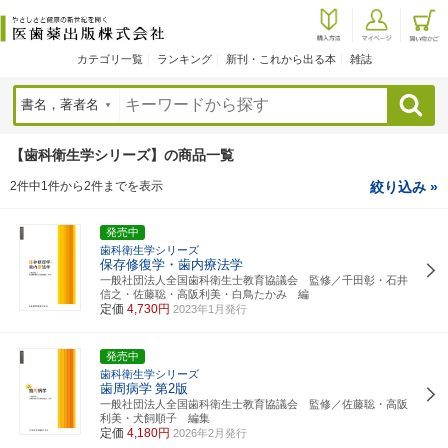
カテゴリ一覧
ランキング
新刊・これから出る本
雑誌
検索
【歯科衛生学シリーズ】の商品一覧
2件中1件から2件までを表示
絞り込み »
発売中
歯科衛生学シリーズ
保存修復学・歯内療法学
一般社団法人全国歯科衛生士教育協議会 監修／千田彰・石井
信之・佐藤聡・高阪利美・白鳥たかみ 編
定価
4,730円
2023年1月発行
発売中
歯科衛生学シリーズ
歯周病学
第2版
一般社団法人全国歯科衛生士教育協議会 監修／佐藤聡・高阪
利美・犬飼順子 編集
定価
4,180円
2026年2月発行