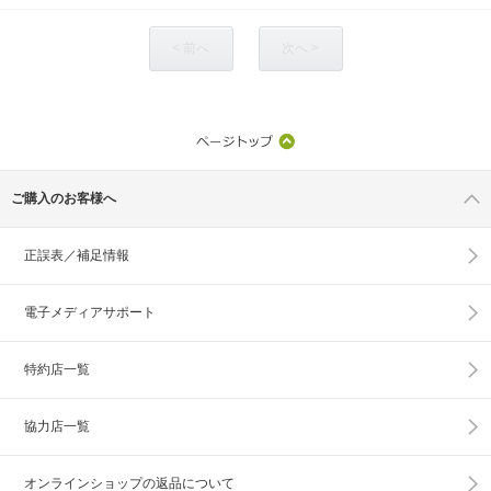
< 前へ
次へ >
ご購入のお客様へ
正誤表／補足情報
電子メディアサポート
特約店一覧
協力店一覧
オンラインショップの
返品について