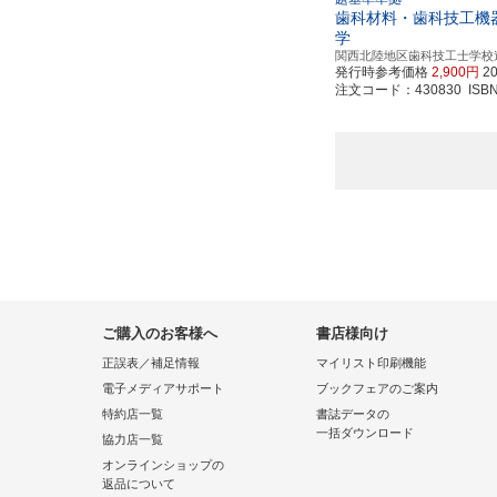
歯科材料・歯科技工機
学
関西北陸地区歯科技工士学校
発行時参考価格
2,900円
2
注文コード：430830 ISBN97
ご購入のお客様へ
書店様向け
正誤表／補足情報
マイリスト印刷機能
電子メディアサポート
ブックフェアのご案内
特約店一覧
書誌データの
一括ダウンロード
協力店一覧
オンラインショップの
返品について