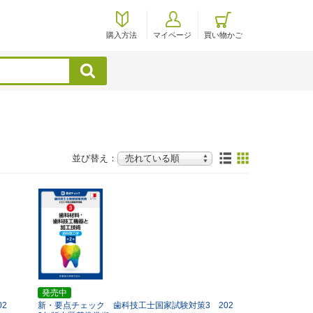
購入方法
マイページ
買い物かご
検索
並び替え：
発売中
2
新・要点チェック 歯科技工士国家試験対策3 202