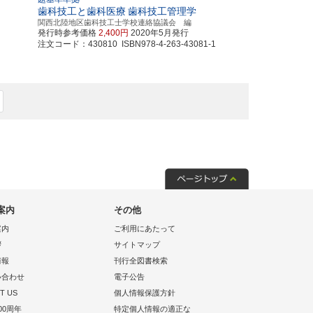
歯科技工と歯科医療
歯科技工管理学
関西北陸地区歯科技工士学校連絡協議会 編
発行時参考価格
2,400円
2020年5月発行
注文コード：430810 ISBN978-4-263-43081-1
案内
その他
案内
ご利用にあたって
拶
サイトマップ
情報
刊行全図書検索
い合わせ
電子公告
T US
個人情報保護方針
00周年
特定個人情報の適正な