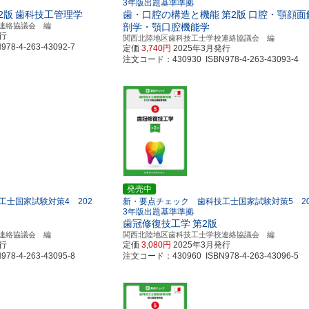
3年版出題基準準拠
2版
歯科技工管理学
歯・口腔の構造と機能
第2版
口腔・顎顔面
連絡協議会 編
剖学・顎口腔機能学
発行
関西北陸地区歯科技工士学校連絡協議会 編
8-4-263-43092-7
定価
3,740円
2025年3月発行
注文コード：430930 ISBN978-4-263-43093-4
発売中
士国家試験対策4 202
新・要点チェック 歯科技工士国家試験対策5 20
3年版出題基準準拠
歯冠修復技工学
第2版
連絡協議会 編
関西北陸地区歯科技工士学校連絡協議会 編
発行
定価
3,080円
2025年3月発行
8-4-263-43095-8
注文コード：430960 ISBN978-4-263-43096-5