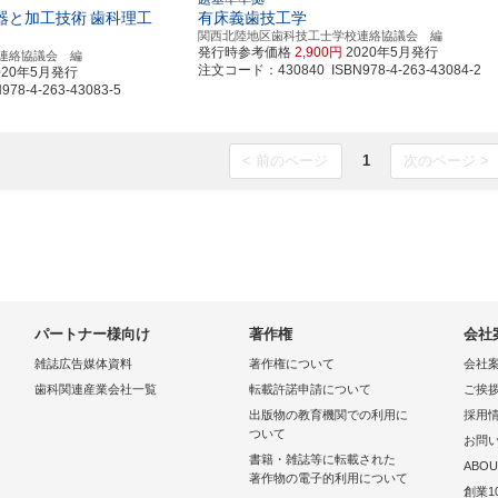
器と加工技術
歯科理工
有床義歯技工学
関西北陸地区歯科技工士学校連絡協議会 編
発行時参考価格
2,900円
2020年5月発行
連絡協議会 編
注文コード：430840 ISBN978-4-263-43084-2
020年5月発行
8-4-263-43083-5
< 前のページ
1
次のページ >
パートナー様向け
著作権
会社
雑誌広告媒体資料
著作権について
会社
歯科関連産業会社一覧
転載許諾申請について
ご挨
出版物の教育機関での利用に
採用
ついて
お問
書籍・雑誌等に転載された
ABOU
著作物の電子的利用について
創業1