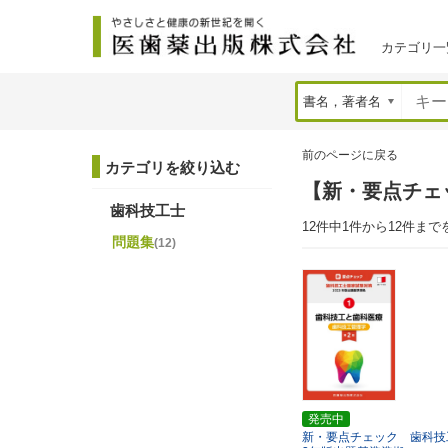
カテゴリ一
前のページに戻る
カテゴリを絞り込む
【新・要点チェ
歯科技工士
12件中1件から12件まで
問題集
(12)
発売中
新・要点チェック 歯科技工