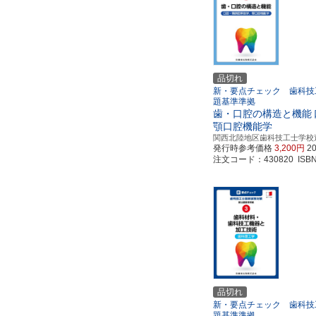
品切れ
新・要点チェック 歯科技
題基準準拠
歯・口腔の構造と機能
顎口腔機能学
関西北陸地区歯科技工士学校
発行時参考価格
3,200円
2
注文コード：430820 ISBN97
品切れ
新・要点チェック 歯科技
題基準準拠