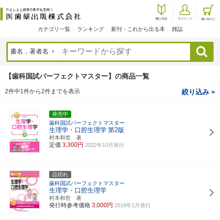
カテゴリ一覧
ランキング
新刊・これから出る本
雑誌
検索
【歯科国試パーフェクトマスター】の商品一覧
2件中1件から2件までを表示
絞り込み »
発売中
歯科国試パーフェクトマスター
生理学・口腔生理学
第2版
村本和世 著
定価
3,300円
2022年10月発行
品切れ
歯科国試パーフェクトマスター
生理学・口腔生理学
村本和世 著
発行時参考価格
3,000円
2019年1月発行