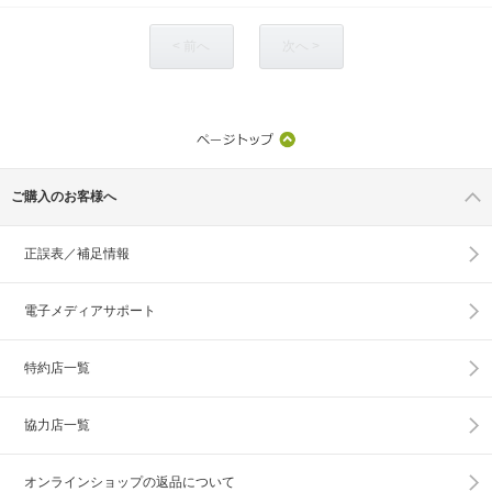
< 前へ
次へ >
ご購入のお客様へ
正誤表／補足情報
電子メディアサポート
特約店一覧
協力店一覧
オンラインショップの
返品について