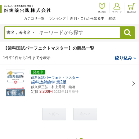
カテゴリ一覧
ランキング
新刊・これから出る本
雑誌
検索
【歯科国試パーフェクトマスター】の商品一覧
1件中1件から1件までを表示
絞り込み »
発売中
歯科国試パーフェクトマスター
歯科放射線学
第2版
飯久保正弘・村上秀明 編著
定価
3,300円
2022年11月発行
< 前へ
次へ >